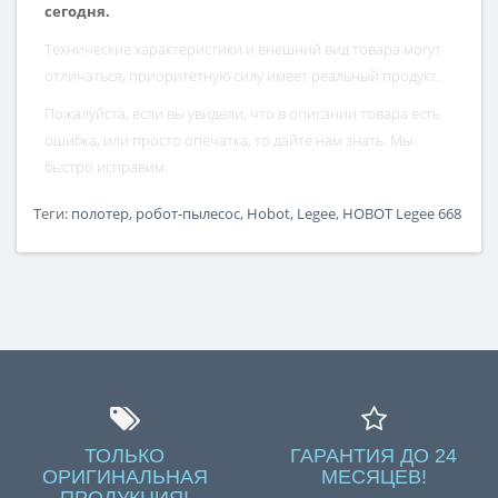
сегодня.
Технические характеристики и внешний вид товара могут
отличаться, приоритетную силу имеет реальный продукт.
Пожалуйста, если вы увидели, что в описании товара есть
ошибка, или просто опечатка, то дайте нам знать. Мы
быстро исправим.
Теги:
полотер
,
робот-пылесос
,
Hobot
,
Legee
,
HOBOT Legee 668
ТОЛЬКО
ГАРАНТИЯ ДО 24
ОРИГИНАЛЬНАЯ
МЕСЯЦЕВ!