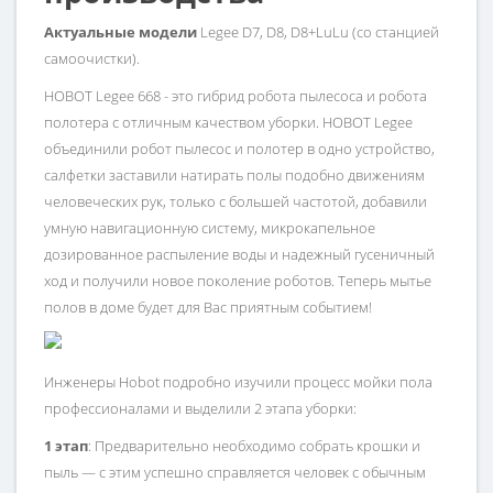
Актуальные модели
Legee D7, D8, D8+LuLu (со станцией
самоочистки).
HOBOT Legee 668 - это гибрид робота пылесоса и робота
полотера с отличным качеством уборки. HOBOT Legee
объединили робот пылесос и полотер в одно устройство,
салфетки заставили натирать полы подобно движениям
человеческих рук, только с большей частотой, добавили
умную навигационную систему, микрокапельное
дозированное распыление воды и надежный гусеничный
ход и получили новое поколение роботов. Теперь мытье
полов в доме будет для Вас приятным событием!
Инженеры Hobot подробно изучили процесс мойки пола
профессионалами и выделили 2 этапа уборки:
1 этап
: Предварительно необходимо собрать крошки и
пыль — с этим успешно справляется человек с обычным