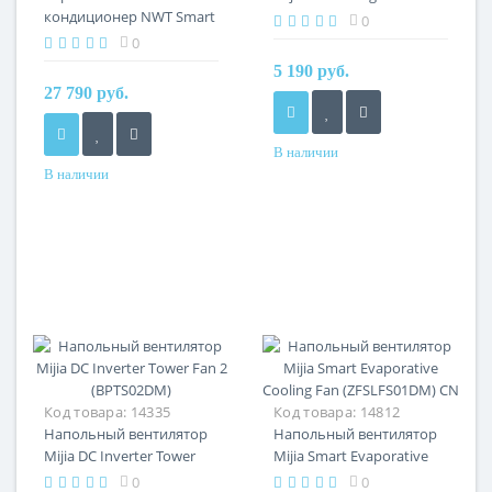
кондиционер NWT Smart
(BPLDS08DM)
0
Mobile Air Conditioner
0
One Horse (WAP09C20EW)
5 190 руб.
27 790 руб.
В наличии
В наличии
Код товара:
14335
Код товара:
14812
Напольный вентилятор
Напольный вентилятор
Mijia DC Inverter Tower
Mijia Smart Evaporative
Fan 2 (BPTS02DM)
Cooling Fan (ZFSLFS01DM)
0
0