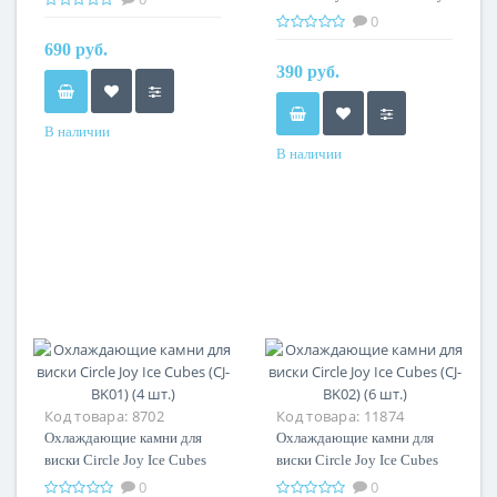
(CJ-JS02)
0
690 руб.
390 руб.
В наличии
В наличии
Код товара:
8702
Код товара:
11874
Охлаждающие камни для
Охлаждающие камни для
виски Circle Joy Ice Cubes
виски Circle Joy Ice Cubes
(CJ-BK01) (4 шт.)
(CJ-BK02) (6 шт.)
0
0