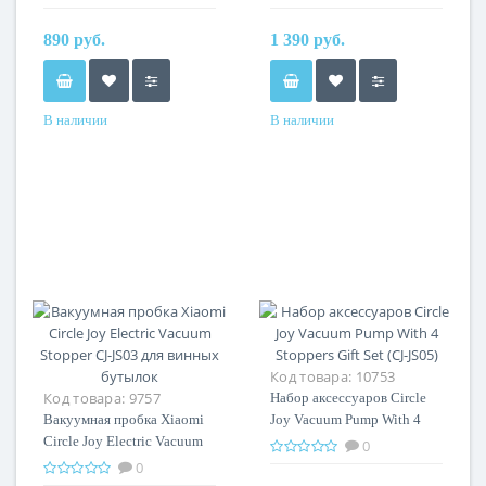
890 руб.
1 390 руб.
В наличии
В наличии
Код товара:
10753
Код товара:
9757
Набор аксессуаров Circle
Вакуумная пробка Xiaomi
Joy Vacuum Pump With 4
Circle Joy Electric Vacuum
Stoppers Gift Set (CJ-JS05)
0
Stopper CJ-JS03 для винных
0
бутылок