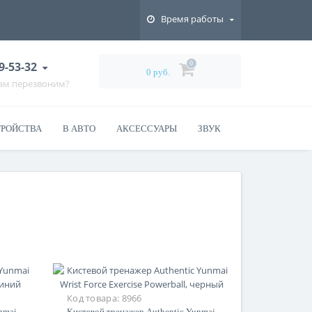
Время работы
9-53-32
0
0 руб.
Вам перезвоним?
ТРОЙСТВА
В АВТО
АКСЕССУАРЫ
ЗВУК
Код товара:
8966
nmai
Кистевой тренажер Authentic Yunmai