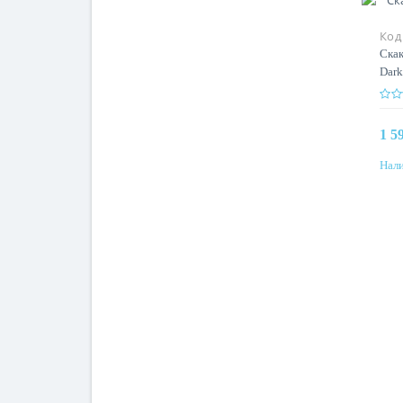
Код
Скак
Dark
1 5
Нали