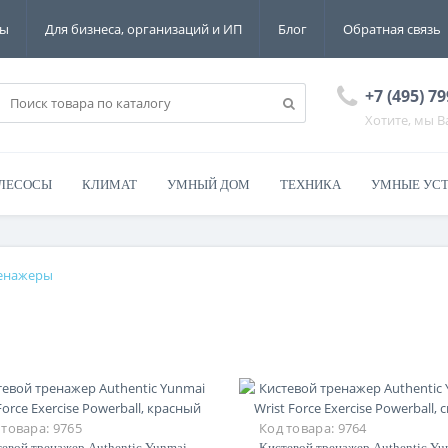
ты
Для бизнеса, организаций и ИП
Блог
Обратная связь
+7 (495) 79
Хотите, мы 
ЛЕСОСЫ
КЛИМАТ
УМНЫЙ ДОМ
ТЕХНИКА
УМНЫЕ УС
енажеры
 товара:
9765
Код товара:
9764
евой тренажер Authentic Yunmai
Кистевой тренажер Authentic Yu