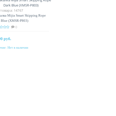
 товара:
14767
алка Mijia Smart Skipping Rope
 Blue (XMSR-P803)
0
90 руб.
чие:
Нет в наличии
Предзаказ