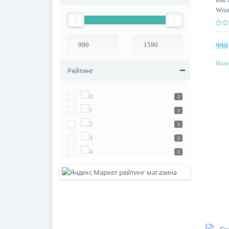
Wris
кра
990
Нали
Рейтинг
0
0
0
0
0