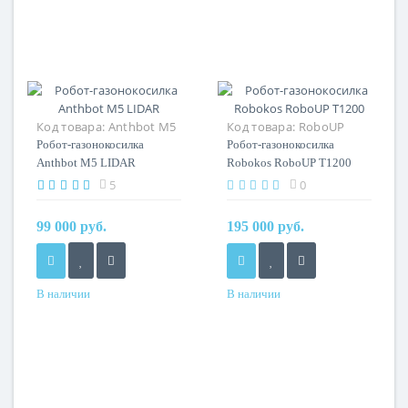
Код товара:
Anthbot M5
Код товара:
RoboUP
(LIDAR)
T1200
Робот-газонокосилка
Робот-газонокосилка
Anthbot M5 LIDAR
Robokos RoboUP T1200
5
0
99 000 руб.
195 000 руб.
В наличии
В наличии