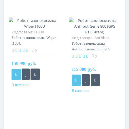
Код товара:
I100R
(модифицирован до
Код товара:
Anthbot
Робот-газонокосилка Wiper
I100U)
Genie 800 (GPS RTK + 4
I100U
Робот газонокосилка
камеры)
Anthbot Genie 800 (GPS
0
RTK+4cam)
0
159 990 руб.
115 000 руб.
В наличии
В наличии