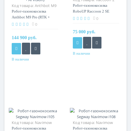
Код товара:
Anthbot M9
SE
Робот-газонокосилка
Pro (LIDAR + RTK + AI
Робот-газонокосилка
RoboUP Raccoon 2 SE
Vision)
Anthbot M9 Pro (RTK +
0
LIDAR + AI Vision)
0
75 000 руб.
144 900 руб.
В наличии
В наличии
Код товара:
Navimow
Код товара:
Navimow
i105
i108
Робот-газонокосилка
Робот-газонокосилка