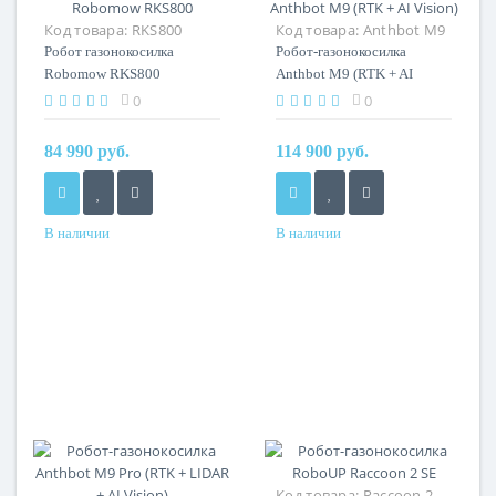
Код товара:
RKS800
Код товара:
Anthbot M9
(RTK GPS + AI Vision)
Робот газонокосилка
Робот-газонокосилка
Robomow RKS800
Anthbot M9 (RTK + AI
Vision)
0
0
84 990 руб.
114 900 руб.
В наличии
В наличии
Код товара:
Raccoon 2