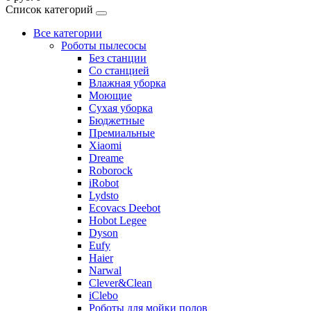
Список категорий
Все категории
Роботы пылесосы
Без станции
Со станцией
Влажная уборка
Моющие
Сухая уборка
Бюджетные
Премиальные
Xiaomi
Dreame
Roborock
iRobot
Lydsto
Ecovacs Deebot
Hobot Legee
Dyson
Eufy
Haier
Narwal
Clever&Clean
iClebo
Роботы для мойки полов