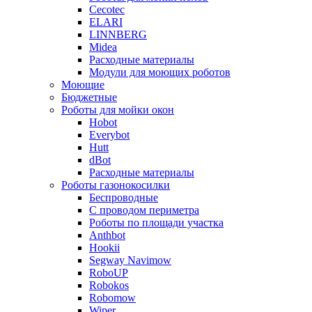
Cecotec
ELARI
LINNBERG
Midea
Расходные материалы
Модули для моющих роботов
Моющие
Бюджетные
Роботы для мойки окон
Hobot
Everybot
Hutt
dBot
Расходные материалы
Роботы газонокосилки
Беспроводные
С проводом периметра
Роботы по площади участка
Anthbot
Hookii
Segway Navimow
RoboUP
Robokos
Robomow
Wiper