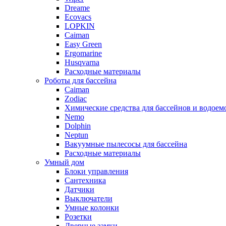
Dreame
Ecovacs
LOPKIN
Caiman
Easy Green
Ergomarine
Husqvarna
Расходные материалы
Роботы для бассейна
Caiman
Zodiac
Химические средства для бассейнов и водоем
Nemo
Dolphin
Neptun
Вакуумные пылесосы для бассейна
Расходные материалы
Умный дом
Блоки управления
Сантехника
Датчики
Выключатели
Умные колонки
Розетки
Дверные замки