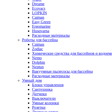
Dreame
Ecovacs
LOPKIN
Caiman
Easy Green
Ergomarine
Husqvarna
Расходные материалы
Роботы для бассейна
Caiman
Zodiac
Химические средства для бассейнов и водоем
Nemo
Dolphin
Neptun
Вакуумные пылесосы для бассейна
Расходные материалы
Умный дом
Блоки управления
Сантехника
Датчики
Выключатели
Умные колонки
Розетки
Дверные замки