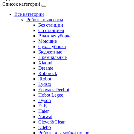
Список категорий
Все категории
Роботы пылесосы
Без станции
Со станцией
Влажная уборка
Моющие
Сухая уборка
Бюджетные
Премиальные
Xiaomi
Dreame
Roborock
iRobot
Lydsto
Ecovacs Deebot
Hobot Legee
Dyson
Eufy
Haier
Narwal
Clever&Clean
iClebo
Роботы для мойки полов