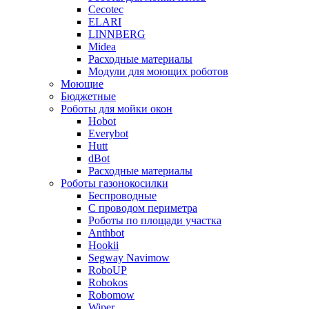
Cecotec
ELARI
LINNBERG
Midea
Расходные материалы
Модули для моющих роботов
Моющие
Бюджетные
Роботы для мойки окон
Hobot
Everybot
Hutt
dBot
Расходные материалы
Роботы газонокосилки
Беспроводные
С проводом периметра
Роботы по площади участка
Anthbot
Hookii
Segway Navimow
RoboUP
Robokos
Robomow
Wiper