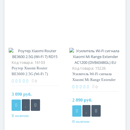
Код товара:
16103
Код товара:
15226
Роутер Xiaomi Router
BE3600 2.5G (Wi-Fi 7)
Усилитель Wi-Fi сигнала
RD15
Xiaomi Mi Range Extender
0
AC1200 (DVB4348GL) EU
0
3 090 руб.
2 090 руб.
В наличии
В наличии