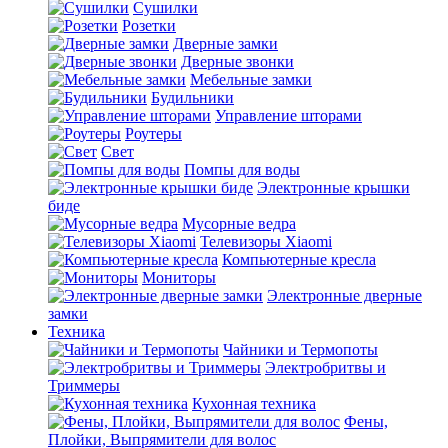
Сушилки
Розетки
Дверные замки
Дверные звонки
Мебельные замки
Будильники
Управление шторами
Роутеры
Свет
Помпы для воды
Электронные крышки
биде
Мусорные ведра
Телевизоры Xiaomi
Компьютерные кресла
Мониторы
Электронные дверные
замки
Техника
Чайники и Термопоты
Электробритвы и
Триммеры
Кухонная техника
Фены,
Плойки, Выпрямители для волос