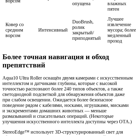
ворсом
опущена
влажных
пятен
Лучшее
DuoBrush,
Ковер со
извлечение
ролик
средним
Интенсивный
мусора; более
закрытый/
ворсом
медленный
приподнятый
проход
Более точная навигация и обход
препятствий
Aqua10 Ultra Roller оснащён двумя камерами с искусственным
интеллектом и датчиками глубины, которые с высокой
точностью распознают более 240 типов объектов, а также
светодиодной подсветкой для обнаружения объектов даже
при слабом освещении. Ожидается более безопасное
поведение рядом с кабелями, носками, игрушками, мисками
и экскрементами домашних животных — меньше
размазываний и спасательных операций. (Некоторые
улучшения искусственного интеллекта доступны через OTA.)
StereoEdge™ использует 3D-структурированный свет для