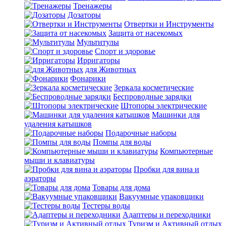
Тренажеры
Дозаторы
Отвертки и Инструменты
Защита от насекомых
Мультитулы
Спорт и здоровье
Ирригаторы
для Животных
Фонарики
Зеркала косметические
Беспроводные зарядки
Штопоры электрические
Машинки для
удаления катышков
Подарочные наборы
Помпы для воды
Компьютерные
мыши и клавиатуры
Пробки для вина и
аэраторы
Товары для дома
Вакуумные упаковщики
Тестеры воды
Адаптеры и переходники
Туризм и Активный отдых