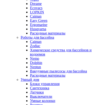
Dreame
Ecovacs
LOPKIN
Caiman
Easy Green
Ergomarine
Husqvarna
Расходные материалы
Роботы для бассейна
Caiman
Zodiac
Химические средства для бассейнов и
водоемов
Nemo
Dolphin
Neptun
Вакуумные пылесосы для бассейна
Расходные материалы
Умный дом
Блоки управления
Сантехника
Датчики
Выключатели
Умные колонки
Розетки