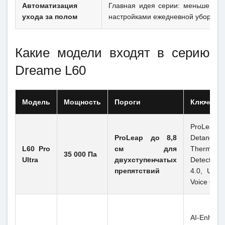
Автоматизация
Главная идея серии: меньше руч
ухода за полом
настройками ежедневной уборки.
Какие модели входят в серию
Dreame L60
Модель
Мощность
Пороги
Ключевые
ProLeap,
ProLeap до 8,8
Detanglin
L60 Pro
см для
ThermoH
35 000 Па
Ultra
двухступенчатых
Detection
препятствий
4.0, Upgra
Voice Cont
AI-Enhanc