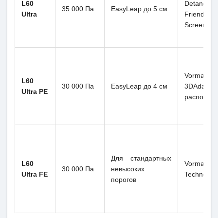
L60
Detangling
35 000 Па
EasyLeap до 5 см
Ultra
Friendly 
Screen Sh
Vormax, 
L60
30 000 Па
EasyLeap до 4 см
3DAdapt O
Ultra PE
распознав
Для стандартных
L60
Vormax, 
30 000 Па
невысоких
Ultra FE
Technolog
порогов