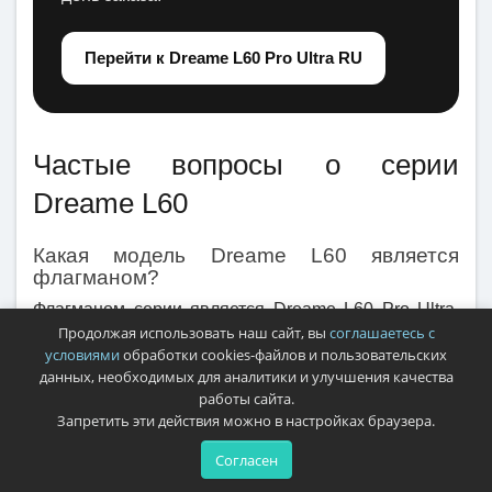
Перейти к Dreame L60 Pro Ultra RU
Частые вопросы о серии
Dreame L60
Какая модель Dreame L60 является
флагманом?
Флагманом серии является Dreame L60 Pro Ultra.
Продолжая использовать наш сайт, вы
соглашаетесь с
Он получил ProLeap до 8,8 см, подъемный лидар
условиями
обработки cookies-файлов и пользовательских
VersaLift, мощность 35 000 Па и расширенное
данных, необходимых для аналитики и улучшения качества
распознавание препятствий.
работы сайта.
Запретить эти действия можно в настройках браузера.
Чем L60 Pro Ultra отличается от обычного
Согласен
L60 Ultra?