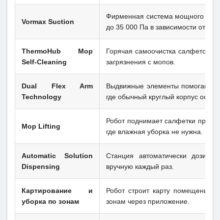
Фирменная система мощного всасы
Vormax Suction
до 35 000 Па в зависимости от мод
ThermoHub Mop
Горячая самоочистка салфеток на
Self-Cleaning
загрязнения с мопов.
Dual Flex Arm
Выдвижные элементы помогают уби
Technology
где обычный круглый корпус остав
Робот поднимает салфетки при пе
Mop Lifting
где влажная уборка не нужна.
Automatic Solution
Станция автоматически дозируе
Dispensing
вручную каждый раз.
Картирование и
Робот строит карту помещения, 
уборка по зонам
зонам через приложение.