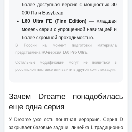
более доступная версия с мощностью 30
000 Па и EasyLeap.
L60 Ultra FE
(Fine Edition)
— младшая
модель серии с упрощенной навигацией и
более скромной проходимостью.
В России на момент подготовки материала
представлена
RU-версия L60 Pro Ultra
.
Остальные модификации могут не появиться в
российской поставке или выйти в другой комплектации.
Зачем Dreame понадобилась
еще одна серия
У Dreame уже есть понятная иерархия. Серия D
закрывает базовые задачи, линейка L традиционно