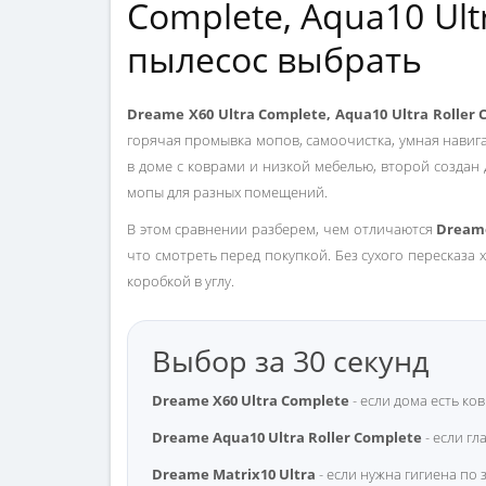
Complete, Aqua10 Ultr
пылесос выбрать
Dreame X60 Ultra Complete, Aqua10 Ultra Roller 
горячая промывка мопов, самоочистка, умная навига
в доме с коврами и низкой мебелью, второй создан 
мопы для разных помещений.
В этом сравнении разберем, чем отличаются
Dreame
что смотреть перед покупкой. Без сухого пересказа 
коробкой в углу.
Выбор за 30 секунд
Dreame X60 Ultra Complete
- если дома есть ко
Dreame Aqua10 Ultra Roller Complete
- если гл
Dreame Matrix10 Ultra
- если нужна гигиена по