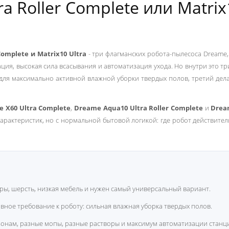
a Roller Complete или Matrix
Complete и Matrix10 Ultra
- три флагманских робота-пылесоса Dreame,
ция, высокая сила всасывания и автоматизация ухода. Но внутри это т
для максимально активной влажной уборки твердых полов, третий дела
 X60 Ultra Complete
,
Dreame Aqua10 Ultra Roller
Complete
и
Drea
характеристик, но с нормальной бытовой логикой: где робот действите
вры, шерсть, низкая мебель и нужен самый универсальный вариант.
авное требование к роботу: сильная влажная уборка твердых полов.
 зонам, разные мопы, разные растворы и максимум автоматизации станц