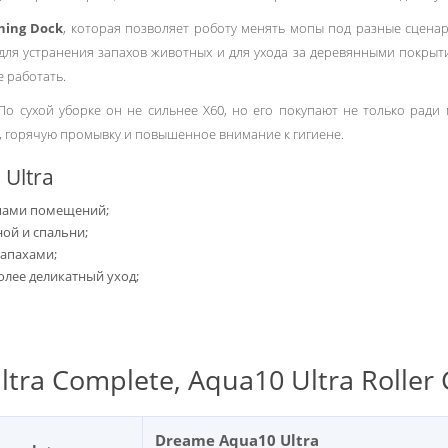
hing Dock
, которая позволяет роботу менять мопы под разные сцена
 для устранения запахов животных и для ухода за деревянными покрыти
е работать.
 По сухой уборке он не сильнее X60, но его покупают не только ради
 горячую промывку и повышенное внимание к гигиене.
Ultra
ипами помещений;
ной и спальни;
запахами;
олее деликатный уход;
ra Complete, Aqua10 Ultra Roller 
Dreame Aqua10 Ultra