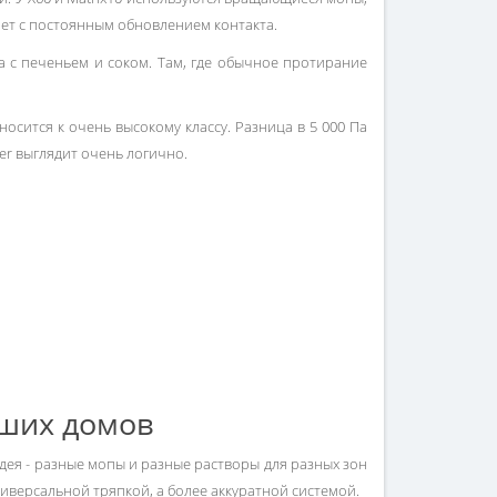
тает с постоянным обновлением контакта.
а с печеньем и соком. Там, где обычное протирание
тносится к очень высокому классу. Разница в 5 000 Па
ler выглядит очень логично.
ьших домов
идея - разные мопы и разные растворы для разных зон
 универсальной тряпкой, а более аккуратной системой.