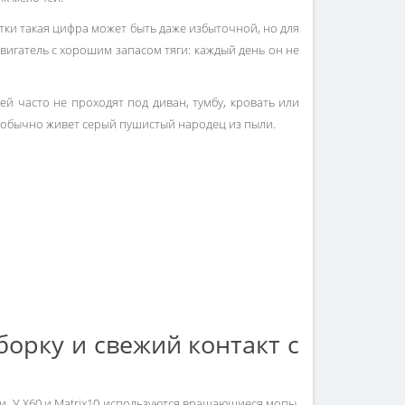
итки такая цифра может быть даже избыточной, но для
вигатель с хорошим запасом тяги: каждый день он не
й часто не проходят под диван, тумбу, кровать или
де обычно живет серый пушистый народец из пыли.
борку и свежий контакт с
и. У X60 и Matrix10 используются вращающиеся мопы,