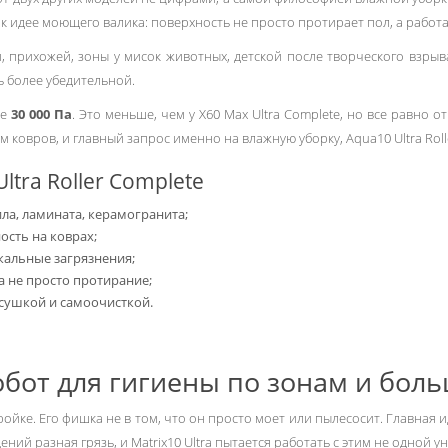
иже к идее моющего валика: поверхность не просто протирает пол, а рабо
и, прихожей, зоны у мисок животных, детской после творческого взрыв
ь более убедительной.
не
30 000 Па
. Это меньше, чем у X60 Max Ultra Complete, но все равно о
м ковров, и главный запрос именно на влажную уборку, Aqua10 Ultra Rol
tra Roller Complete
ла, ламината, керамогранита;
сть на коврах;
окальные загрязнения;
а не просто протирание;
 сушкой и самоочисткой.
робот для гигиены по зонам и бол
ойке. Его фишка не в том, что он просто моет или пылесосит. Главная 
ещений разная грязь, и Matrix10 Ultra пытается работать с этим не одной