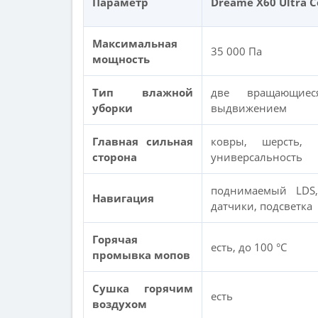
Параметр
Dreame X60 Ultra 
Максимальная
35 000 Па
мощность
Тип влажной
две вращающие
уборки
выдвижением
Главная сильная
ковры, шерсть, 
сторона
универсальность
поднимаемый LDS,
Навигация
датчики, подсветка
Горячая
есть, до 100 °C
промывка мопов
Сушка горячим
есть
воздухом