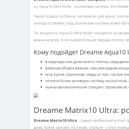
а у Aqua10 Ultra Roller - роликовая система. Это бл
Такой подход особенно интересен для кухни, плитк
иногда оставляет след, роликовая система может быт
По мощности Aqua10 Ultra Roller находится на уров
важна не всем. Если в доме больше твердых полов, че
Кому подойдет Dreame Aqua10 Ul
в квартире или доме много плитки, кварцвини
влажная уборка важнее, чем рекордная мощно
есть кухня, прихожая, следы от лап, частые л
хочется более активную систему мытья пола, 
нужна автоматическая станция с промывкой,
Dreame Matrix10 Ultra: 
Dreame Matrix10 Ultra
- самый необычный в этой тр
дома. Кухня, санузел, гостиная, спальня - у этих пом