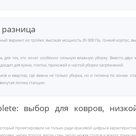
я разница
ный вариант из тройки: высокая мощность 35 000 Па, тонкий корпус, в
ь для тех, кто хочет особенно сильную влажную уборку. Вместо двух 
дходит для кухни, плитки, прихожей и частой уборки загрязнений.
мов и квартир, где важна не только уборка, но и гигиена по зонам: о
инутая логика станции.
plete: выбор для ковров, низк
который проектировали не только ради красивой цифры в характеристика
ировке, через пороги, вдоль стен, около ножек столов и вокруг домашн