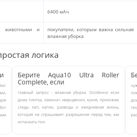
6400 мАч
, животными и
покупатели, которым важна сильная
влажная уборка
простая логика
ли
Берите Aqua10 Ultra Roller
Б
Complete, если
ки:
ну
главный запрос - влажная уборка. Особенно если
ми,
по
дома плитка, ламинат, кварцвинил, кухня, прихожая,
для
до
следы лап, капли, разводы и ежедневная жизнь,
бот
тех
которая не спрашивает разрешения перед тем, как
ным
ра
испачкать пол.