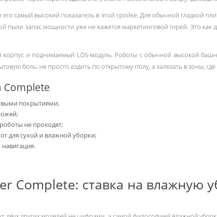
 и это самый высокий показатель в этой тройке. Для обычной гладкой пл
ой пыли запас мощности уже не кажется маркетинговой гирей. Это как д
ий корпус и поднимаемый LDS-модуль. Роботы с обычной высокой башне
ытовую боль: не просто ездить по открытому полу, а залезать в зоны, г
a Complete
совыми покрытиями;
хожей;
роботы не проходят;
т для сухой и влажной уборки;
 навигация.
ler Complete: ставка на влажную у
т двух других моделей не цифрами, а самой философией влажной уборк