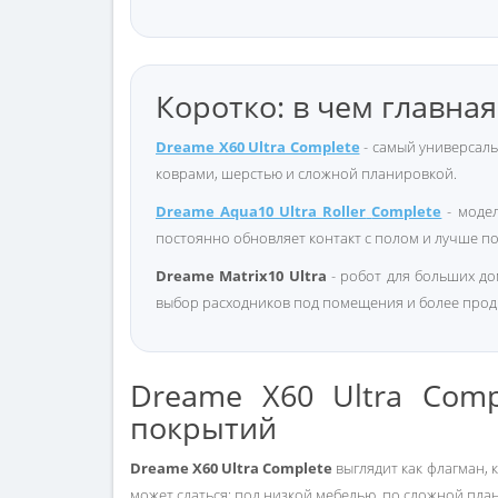
Коротко: в чем главна
Dreame X60 Ultra Complete
- самый универсаль
коврами, шерстью и сложной планировкой.
Dreame Aqua10 Ultra Roller
Complete
- модел
постоянно обновляет контакт с полом и лучше по
Dreame Matrix10 Ultra
- робот для больших до
выбор расходников под помещения и более продв
Dreame X60 Ultra Com
покрытий
Dreame X60 Ultra Complete
выглядит как флагман, 
может сдаться: под низкой мебелью, по сложной план