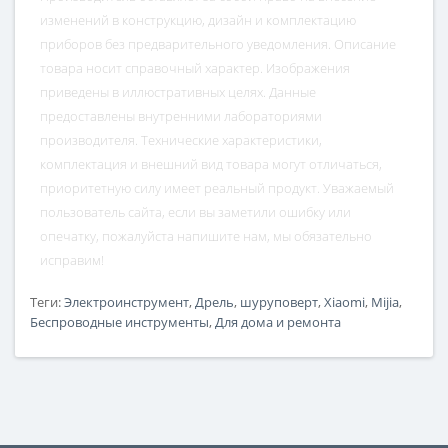
изменений в конструкцию, дизайн и комплектацию
приборов без предварительного уведомления. Описание
товара носит справочный характер. Изображения
приведены в иллюстративных целях. Данные
предоставлены внутренними лабораториями
производителя. Технические характеристики,
комплектация и внешний вид товара могут отличаться,
приоритетную силу имеет реальный продукт. Уважаемый
пользователь сайта, если вы заметили ошибку или
опечатку, пожалуйста напишите нам, мы обязательно
исправим!
Теги:
Электроинструмент
,
Дрель
,
шуруповерт
,
Xiaomi
,
Mijia
,
Беспроводные инструменты
,
Для дома и ремонта