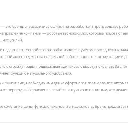
e — это бренд, специализирующийся на разработке и производстве робо
направление компании — роботы-газонокосилки, которые помогают авт
шних усилий.
и надёжность. Устройства разрабатываются с учётом повседневных зада
новной акцент сделан на стабильной работе, простоте эксплуатации и д
ую стрижку травы, поддерживая одинаковую высоту покрытия. За счёт эт
олняет функцию натурального удобрения.
и функциями, необходимыми для комфортного использования: автомати
 от перегрузок. Управление остаётся интуитивно понятным, что делает
ное сочетание цены, функциональности и надёжности. Бренд предлагает