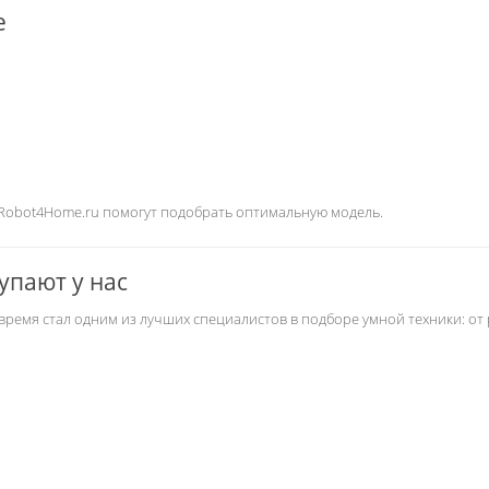
e
 Robot4Home.ru помогут подобрать оптимальную модель.
упают у нас
 время стал одним из лучших специалистов в подборе умной техники: от