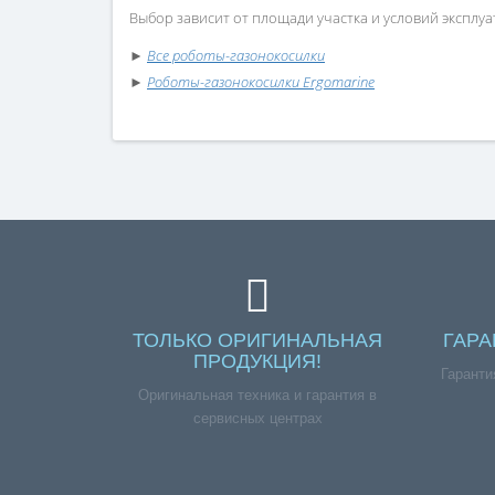
Выбор зависит от площади участка и условий эксплу
►
Все роботы-газонокосилки
►
Роботы-газонокосилки Ergomarine
ТОЛЬКО ОРИГИНАЛЬНАЯ
ГАРА
ПРОДУКЦИЯ!
Гаранти
Оригинальная техника и гарантия в
сервисных центрах