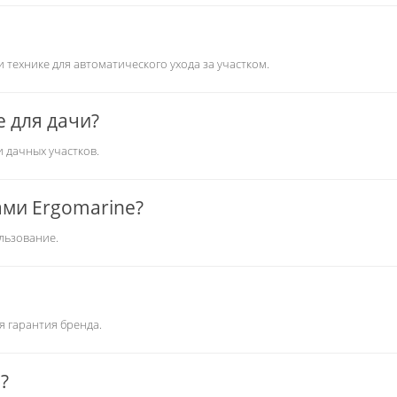
 технике для автоматического ухода за участком.
e для дачи?
и дачных участков.
ами Ergomarine?
льзование.
я гарантия бренда.
?