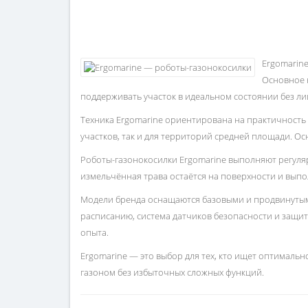
Ergomarin
Основное 
поддерживать участок в идеальном состоянии без ли
Техника Ergomarine ориентирована на практичность 
участков, так и для территорий средней площади. Ос
Роботы-газонокосилки Ergomarine выполняют регулярн
измельчённая трава остаётся на поверхности и вып
Модели бренда оснащаются базовыми и продвинутым
расписанию, система датчиков безопасности и защита
опыта.
Ergomarine — это выбор для тех, кто ищет оптималь
газоном без избыточных сложных функций.