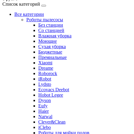
Список категорий
Все категории
Роботы пылесосы
Без станции
Со станцией
Влажная уборка
Моющие
Сухая уборка
Бюджетные
Премиальные
Xiaomi
Dreame
Roborock
iRobot
Lydsto
Ecovacs Deebot
Hobot Legee
Dyson
Eufy
Haier
Narwal
Clever&Clean
iClebo
Роботы для мойки полов