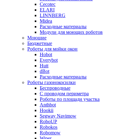
Cecotec
ELARI
LINNBERG
Midea
Расходные материалы
Модули для моющих роботов
Моющие
Бюджетные
Роботы для мойки окон
Hobot
Everybot
Hutt
dBot
Расходные материалы
Роботы газонокосилки
Беспроводные
С проводом периметра
Роботы по площади участка
Anthbot
Hookii
Segway Navimow
RoboUP
Robokos
Robomow
Wiper