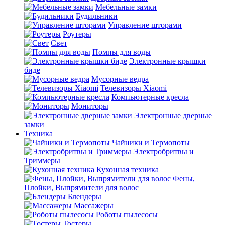
Мебельные замки
Будильники
Управление шторами
Роутеры
Свет
Помпы для воды
Электронные крышки
биде
Мусорные ведра
Телевизоры Xiaomi
Компьютерные кресла
Мониторы
Электронные дверные
замки
Техника
Чайники и Термопоты
Электробритвы и
Триммеры
Кухонная техника
Фены,
Плойки, Выпрямители для волос
Блендеры
Массажеры
Роботы пылесосы
Тостеры