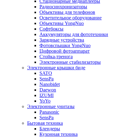
Стационарные медиаплееры
Радиосинхронизаторы
Объективы для телефонов
Осветительное оборудование
Объективы YongNuo
Софтбоксы
Аккумуляторы для фототехники
Зарядные устройства
Фотовспышки YongNuo
Цифровой фотоаппарат
Стойка-тренога
Электронные стабилизаторы
Электронные крышки биде
SATO
SensPa
Nanobidet
Daewon
IZUMI
YoYo
Электронные унитазы
Panasonic
SensPa
Бытовая техника
Блендеры
Кухонная техника