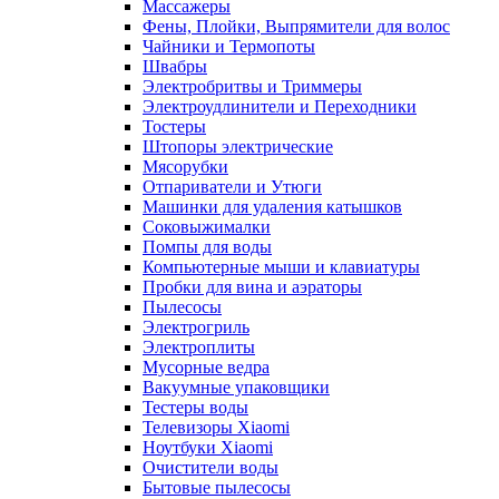
Массажеры
Фены, Плойки, Выпрямители для волос
Чайники и Термопоты
Швабры
Электробритвы и Триммеры
Электроудлинители и Переходники
Тостеры
Штопоры электрические
Мясорубки
Отпариватели и Утюги
Машинки для удаления катышков
Соковыжималки
Помпы для воды
Компьютерные мыши и клавиатуры
Пробки для вина и аэраторы
Пылесосы
Электрогриль
Электроплиты
Мусорные ведра
Вакуумные упаковщики
Тестеры воды
Телевизоры Xiaomi
Ноутбуки Xiaomi
Очистители воды
Бытовые пылесосы