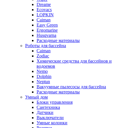
Dreame
Ecovacs
LOPKIN
Caiman
Easy Green
Ergomarine
Husqvarna
Расходные материалы
Роботы для бассейна
Caiman
Zodiac
Химические средства для бассейнов и
водоемов
Nemo
Dolphin
Neptun
Вакуумные пылесосы для бассейна
Расходные материалы
Умный дом
Блоки управления
Сантехника
Датчики
Выключатели
Умные колонки
Розетки