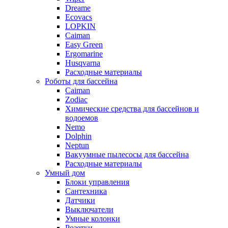
Dreame
Ecovacs
LOPKIN
Caiman
Easy Green
Ergomarine
Husqvarna
Расходные материалы
Роботы для бассейна
Caiman
Zodiac
Химические средства для бассейнов и
водоемов
Nemo
Dolphin
Neptun
Вакуумные пылесосы для бассейна
Расходные материалы
Умный дом
Блоки управления
Сантехника
Датчики
Выключатели
Умные колонки
Розетки