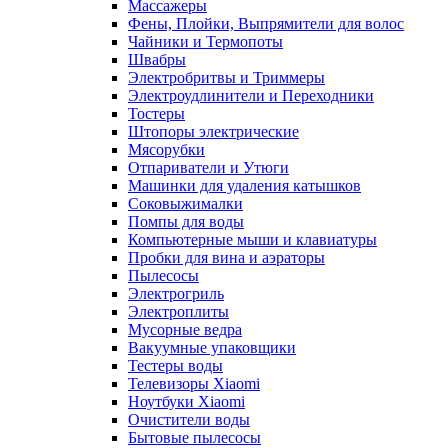
Массажеры
Фены, Плойки, Выпрямители для волос
Чайники и Термопоты
Швабры
Электробритвы и Триммеры
Электроудлинители и Переходники
Тостеры
Штопоры электрические
Мясорубки
Отпариватели и Утюги
Машинки для удаления катышков
Соковыжималки
Помпы для воды
Компьютерные мыши и клавиатуры
Пробки для вина и аэраторы
Пылесосы
Электрогриль
Электроплиты
Мусорные ведра
Вакуумные упаковщики
Тестеры воды
Телевизоры Xiaomi
Ноутбуки Xiaomi
Очистители воды
Бытовые пылесосы