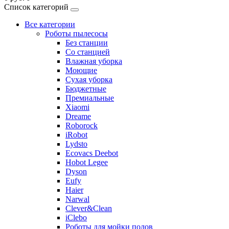
Список категорий
Все категории
Роботы пылесосы
Без станции
Со станцией
Влажная уборка
Моющие
Сухая уборка
Бюджетные
Премиальные
Xiaomi
Dreame
Roborock
iRobot
Lydsto
Ecovacs Deebot
Hobot Legee
Dyson
Eufy
Haier
Narwal
Clever&Clean
iClebo
Роботы для мойки полов