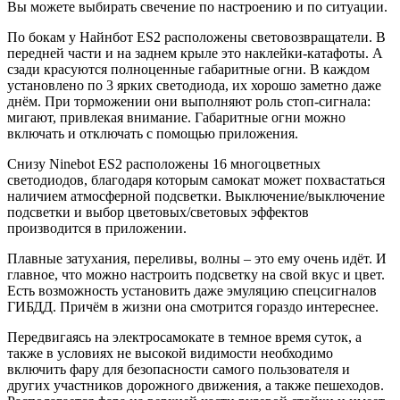
Вы можете выбирать свечение по настроению и по ситуации.
По бокам у Найнбот ES2 расположены световозвращатели. В
передней части и на заднем крыле это наклейки-катафоты. А
сзади красуются полноценные габаритные огни. В каждом
установлено по 3 ярких светодиода, их хорошо заметно даже
днём. При торможении они выполняют роль стоп-сигнала:
мигают, привлекая внимание. Габаритные огни можно
включать и отключать с помощью приложения.
Снизу Ninebot ES2 расположены 16 многоцветных
светодиодов, благодаря которым самокат может похвастаться
наличием атмосферной подсветки. Выключение/выключение
подсветки и выбор цветовых/световых эффектов
производится в приложении.
Плавные затухания, переливы, волны – это ему очень идёт. И
главное, что можно настроить подсветку на свой вкус и цвет.
Есть возможность установить даже эмуляцию спецсигналов
ГИБДД. Причём в жизни она смотрится гораздо интереснее.
Передвигаясь на электросамокате в темное время суток, а
также в условиях не высокой видимости необходимо
включить фару для безопасности самого пользователя и
других участников дорожного движения, а также пешеходов.