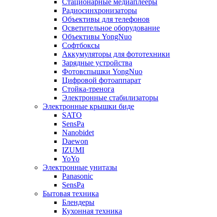
Стационарные медиаплееры
Радиосинхронизаторы
Объективы для телефонов
Осветительное оборудование
Объективы YongNuo
Софтбоксы
Аккумуляторы для фототехники
Зарядные устройства
Фотовспышки YongNuo
Цифровой фотоаппарат
Стойка-тренога
Электронные стабилизаторы
Электронные крышки биде
SATO
SensPa
Nanobidet
Daewon
IZUMI
YoYo
Электронные унитазы
Panasonic
SensPa
Бытовая техника
Блендеры
Кухонная техника