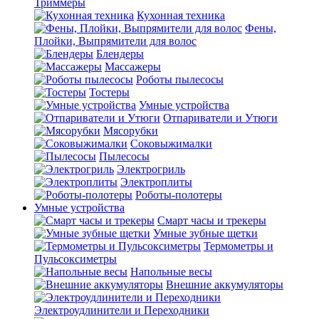
Триммеры
Кухонная техника
Фены,
Плойки, Выпрямители для волос
Блендеры
Массажеры
Роботы пылесосы
Тостеры
Умные устройства
Отпариватели и Утюги
Мясорубки
Соковыжималки
Пылесосы
Электрогриль
Электроплиты
Роботы-полотеры
Умные устройства
Смарт часы и трекеры
Умные зубные щетки
Термометры и
Пульсоксиметры
Напольные весы
Внешние аккумуляторы
Электроудлинители и Переходники