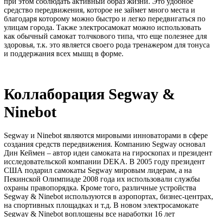
при этом соблюдать активный образ жизни. Это удобное
средство передвижения, которое не займет много места и
благодаря которому можно быстро и легко передвигаться по
улицам города. Также электросамокат можно использовать
как обычный самокат толчкового типа, что еще полезнее для
здоровья, т.к. это является своего рода тренажером для тонуса
и поддержания всех мышц в форме.
Коллаборация Segway &
Ninebot
Segway и Ninebot являются мировыми инноваторами в сфере
создания средств передвижения. Компанию Segway основал
Дин Кеймен – автор идеи самоката на гироскопах и президент
исследовательской компании DEKA. В 2005 году президент
США подарил самокаты Segway мировым лидерам, а на
Пекинской Олимпиаде 2008 года их использовали службы
охраны правопорядка. Кроме того, различные устройства
Segway & Ninebot используются в аэропортах, бизнес-центрах,
на спортивных площадках и т.д. В новом электросамокате
Segway & Ninebot воплощены все наработки 16 лет