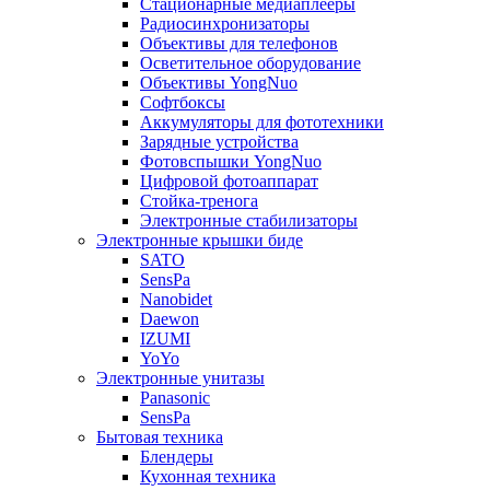
Стационарные медиаплееры
Радиосинхронизаторы
Объективы для телефонов
Осветительное оборудование
Объективы YongNuo
Софтбоксы
Аккумуляторы для фототехники
Зарядные устройства
Фотовспышки YongNuo
Цифровой фотоаппарат
Стойка-тренога
Электронные стабилизаторы
Электронные крышки биде
SATO
SensPa
Nanobidet
Daewon
IZUMI
YoYo
Электронные унитазы
Panasonic
SensPa
Бытовая техника
Блендеры
Кухонная техника