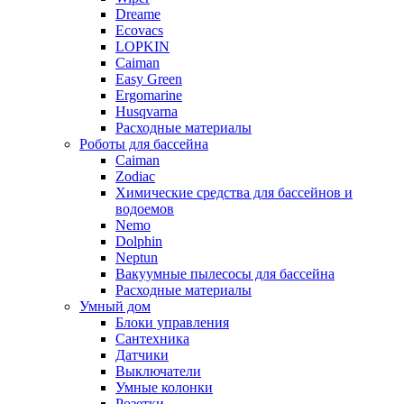
Dreame
Ecovacs
LOPKIN
Caiman
Easy Green
Ergomarine
Husqvarna
Расходные материалы
Роботы для бассейна
Caiman
Zodiac
Химические средства для бассейнов и
водоемов
Nemo
Dolphin
Neptun
Вакуумные пылесосы для бассейна
Расходные материалы
Умный дом
Блоки управления
Сантехника
Датчики
Выключатели
Умные колонки
Розетки