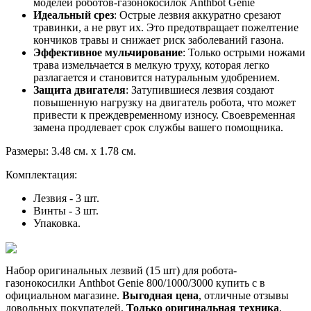
моделей роботов-газонокосилок Anthbot Genie
Идеальный срез
: Острые лезвия аккуратно срезают
травинки, а не рвут их. Это предотвращает пожелтение
кончиков травы и снижает риск заболеваний газона.
Эффективное мульчирование
: Только острыми ножами
трава измельчается в мелкую труху, которая легко
разлагается и становится натуральным удобрением.
Защита двигателя
: Затупившиеся лезвия создают
повышенную нагрузку на двигатель робота, что может
привести к преждевременному износу. Своевременная
замена продлевает срок службы вашего помощника.
Размеры: 3.48 см. х 1.78 см.
Комплектация:
Лезвия - 3 шт.
Винты - 3 шт.
Упаковка.
Набор оригинальных лезвий (15 шт) для робота-
газонокосилки Anthbot Genie 800/1000/3000 купить с в
официальном магазине.
Выгодная цена
, отличные отзывы
довольных покупателей.
Только оригинальная техника
.