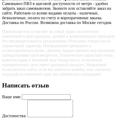
Самовывоз ПВЗ в шаговой доступности от метро - удобно
забрать заказ самовывозом. Звоните или оставляйте заказ на
сайте. Работаем со всеми видами оплаты - наличные,
безналичные, оплата по счету и корпоративные заказы.
Доставка по России. Возможна доставка по Москве сегодня.
Производитель оставляет за собой право на внесение
изменений в конструкцию, дизайн и комплектацию приборов
без предварительного уведомления. Описание товара носит
справочный характер. Изображения приведены в
иллюстративных целях. Данные предоставлены внутренними
лабораториями производителя. Технические характеристики,
комплектация и внешний вид товара могут отличаться,
приоритетную силу имеет реальный продукт. Уважаемый
пользователь сайта, если вы заметили ошибку или опечатку,
пожалуйста напишите нам, мы обязательно исправим!
Написать отзыв
Ваше имя:
Достоинства: