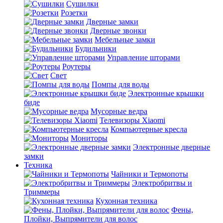
Сушилки
Розетки
Дверные замки
Дверные звонки
Мебельные замки
Будильники
Управление шторами
Роутеры
Свет
Помпы для воды
Электронные крышки
биде
Мусорные ведра
Телевизоры Xiaomi
Компьютерные кресла
Мониторы
Электронные дверные
замки
Техника
Чайники и Термопоты
Электробритвы и
Триммеры
Кухонная техника
Фены,
Плойки, Выпрямители для волос