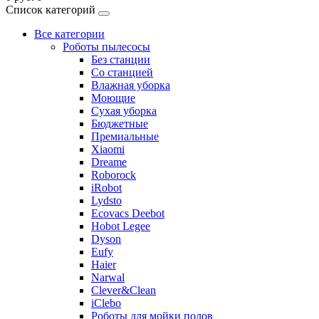
Список категорий
Все категории
Роботы пылесосы
Без станции
Со станцией
Влажная уборка
Моющие
Сухая уборка
Бюджетные
Премиальные
Xiaomi
Dreame
Roborock
iRobot
Lydsto
Ecovacs Deebot
Hobot Legee
Dyson
Eufy
Haier
Narwal
Clever&Clean
iClebo
Роботы для мойки полов