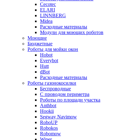
Cecotec
ELARI
LINNBERG
Midea
Расходные материалы
Модули для моющих роботов
Моющие
Бюджетные
Роботы для мойки окон
Hobot
Everybot
Hutt
dBot
Расходные материалы
Роботы газонокосилки
Беспроводные
С проводом периметра
Роботы по площади участка
Anthbot
Hookii
Segway Navimow
RoboUP
Robokos
Robomow
Wiper