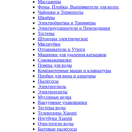
Массажеры
Фены, Плойки, Выпрямители для волос
Чайники и Термопоты
Швабры
Электробритвы и Триммеры
Электроудлинители и Переходники
Тостеры
Штопоры электрические
Мясорубки
Отпариватели и Утюги
Машинки для удаления катышков
Соковыжималки
Помпы для воды
Компьютерные мыши и клавиатуры
Пробки для вина и аэраторы
Пылесосы
Электрогриль
Электроплиты
Мусорные ведра
Вакуумные упаковщики
Тестеры воды
Телевизоры Xiaomi
Ноутбуки Xiaomi
Очистители воды
Бытовые пылесосы