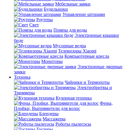
Мебельные замки
Будильники
Управление шторами
Роутеры
Свет
Помпы для воды
Электронные крышки
биде
Мусорные ведра
Телевизоры Xiaomi
Компьютерные кресла
Мониторы
Электронные дверные
замки
Техника
Чайники и Термопоты
Электробритвы и
Триммеры
Кухонная техника
Фены,
Плойки, Выпрямители для волос
Блендеры
Массажеры
Роботы пылесосы
Тостеры