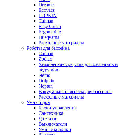
Dreame
Ecovacs
LOPKIN
Caiman
Easy Green
Ergomarine
Husqvarna
Расходные материалы
Роботы для бассейна
Caiman
Zodiac
Химические средства для бассейнов и
водоемов
Nemo
Dolphin
Neptun
Вакуумные пылесосы для бассейна
Расходные материалы
Умный дом
Блоки управления
Сантехника
Датчики
Выключатели
Умные колонки
Розетки