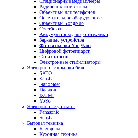
Стационарные медиаплееры
Радиосинхронизаторы
Объективы для телефонов
Осветительное оборудование
Объективы YongNuo
Софтбоксы
Аккумуляторы для фототехники
Зарядные устройства
Фотовспышки YongNuo
Цифровой фотоаппарат
Стойка-тренога
Электронные стабилизаторы
Электронные крышки биде
SATO
SensPa
Nanobidet
Daewon
IZUMI
YoYo
Электронные унитазы
Panasonic
SensPa
Бытовая техника
Блендеры
Кухонная техника