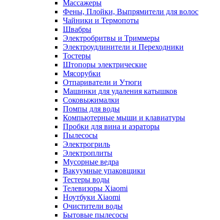
Массажеры
Фены, Плойки, Выпрямители для волос
Чайники и Термопоты
Швабры
Электробритвы и Триммеры
Электроудлинители и Переходники
Тостеры
Штопоры электрические
Мясорубки
Отпариватели и Утюги
Машинки для удаления катышков
Соковыжималки
Помпы для воды
Компьютерные мыши и клавиатуры
Пробки для вина и аэраторы
Пылесосы
Электрогриль
Электроплиты
Мусорные ведра
Вакуумные упаковщики
Тестеры воды
Телевизоры Xiaomi
Ноутбуки Xiaomi
Очистители воды
Бытовые пылесосы