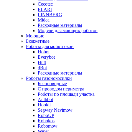
Cecotec
ELARI
LINNBERG
Midea
Расходные материалы
Модули для моющих роботов
Моющие
Бюджетные
Роботы для мойки окон
Hobot
Everybot
Hutt
dBot
Расходные материалы
Роботы газонокосилки
Беспроводные
С проводом периметра
Роботы по площади участка
Anthbot
Hookii
Segway Navimow
RoboUP
Robokos
Robomow
Wiper