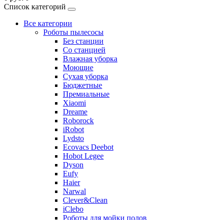
Список категорий
Все категории
Роботы пылесосы
Без станции
Со станцией
Влажная уборка
Моющие
Сухая уборка
Бюджетные
Премиальные
Xiaomi
Dreame
Roborock
iRobot
Lydsto
Ecovacs Deebot
Hobot Legee
Dyson
Eufy
Haier
Narwal
Clever&Clean
iClebo
Роботы для мойки полов