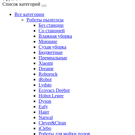
Список категорий
Все категории
Роботы пылесосы
Без станции
Со станцией
Влажная уборка
Моющие
Сухая уборка
Бюджетные
Премиальные
Xiaomi
Dreame
Roborock
iRobot
Lydsto
Ecovacs Deebot
Hobot Legee
Dyson
Eufy
Haier
Narwal
Clever&Clean
iClebo
Роботы для мойки полов