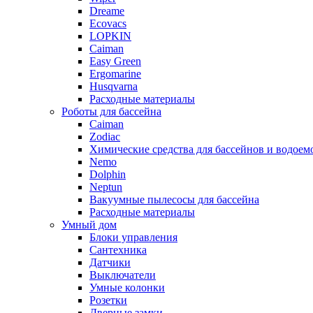
Dreame
Ecovacs
LOPKIN
Caiman
Easy Green
Ergomarine
Husqvarna
Расходные материалы
Роботы для бассейна
Caiman
Zodiac
Химические средства для бассейнов и водоем
Nemo
Dolphin
Neptun
Вакуумные пылесосы для бассейна
Расходные материалы
Умный дом
Блоки управления
Сантехника
Датчики
Выключатели
Умные колонки
Розетки
Дверные замки