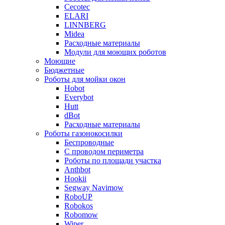
Cecotec
ELARI
LINNBERG
Midea
Расходные материалы
Модули для моющих роботов
Моющие
Бюджетные
Роботы для мойки окон
Hobot
Everybot
Hutt
dBot
Расходные материалы
Роботы газонокосилки
Беспроводные
С проводом периметра
Роботы по площади участка
Anthbot
Hookii
Segway Navimow
RoboUP
Robokos
Robomow
Wiper