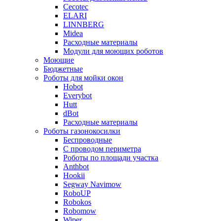
Cecotec
ELARI
LINNBERG
Midea
Расходные материалы
Модули для моющих роботов
Моющие
Бюджетные
Роботы для мойки окон
Hobot
Everybot
Hutt
dBot
Расходные материалы
Роботы газонокосилки
Беспроводные
С проводом периметра
Роботы по площади участка
Anthbot
Hookii
Segway Navimow
RoboUP
Robokos
Robomow
Wiper