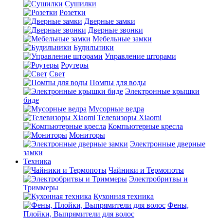
Сушилки
Розетки
Дверные замки
Дверные звонки
Мебельные замки
Будильники
Управление шторами
Роутеры
Свет
Помпы для воды
Электронные крышки
биде
Мусорные ведра
Телевизоры Xiaomi
Компьютерные кресла
Мониторы
Электронные дверные
замки
Техника
Чайники и Термопоты
Электробритвы и
Триммеры
Кухонная техника
Фены,
Плойки, Выпрямители для волос