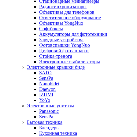
Стационарные медиаплееры
Радиосинхронизаторы
Объективы для телефонов
Осветительное оборудование
Объективы YongNuo
Софтбоксы
Аккумуляторы для фототехники
Зарядные устройства
Фотовспышки YongNuo
Цифровой фотоаппарат
Стойка-тренога
Электронные стабилизаторы
Электронные крышки биде
SATO
SensPa
Nanobidet
Daewon
IZUMI
YoYo
Электронные унитазы
Panasonic
SensPa
Бытовая техника
Блендеры
Кухонная техника