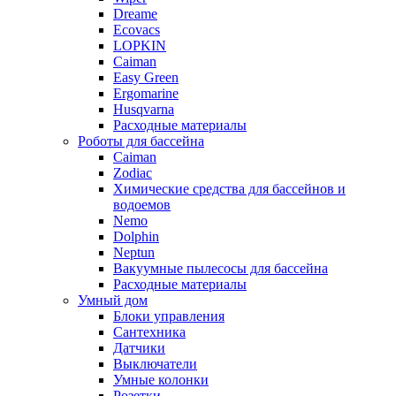
Dreame
Ecovacs
LOPKIN
Caiman
Easy Green
Ergomarine
Husqvarna
Расходные материалы
Роботы для бассейна
Caiman
Zodiac
Химические средства для бассейнов и
водоемов
Nemo
Dolphin
Neptun
Вакуумные пылесосы для бассейна
Расходные материалы
Умный дом
Блоки управления
Сантехника
Датчики
Выключатели
Умные колонки
Розетки