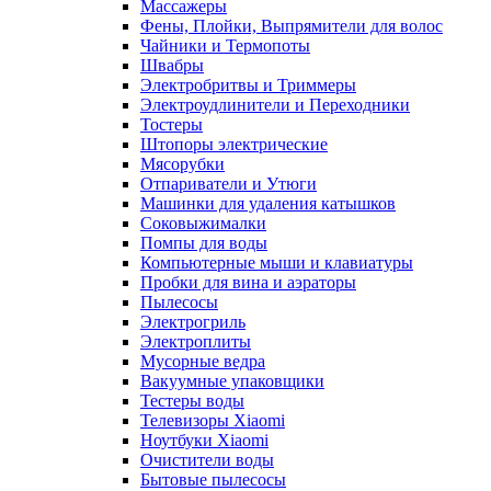
Массажеры
Фены, Плойки, Выпрямители для волос
Чайники и Термопоты
Швабры
Электробритвы и Триммеры
Электроудлинители и Переходники
Тостеры
Штопоры электрические
Мясорубки
Отпариватели и Утюги
Машинки для удаления катышков
Соковыжималки
Помпы для воды
Компьютерные мыши и клавиатуры
Пробки для вина и аэраторы
Пылесосы
Электрогриль
Электроплиты
Мусорные ведра
Вакуумные упаковщики
Тестеры воды
Телевизоры Xiaomi
Ноутбуки Xiaomi
Очистители воды
Бытовые пылесосы