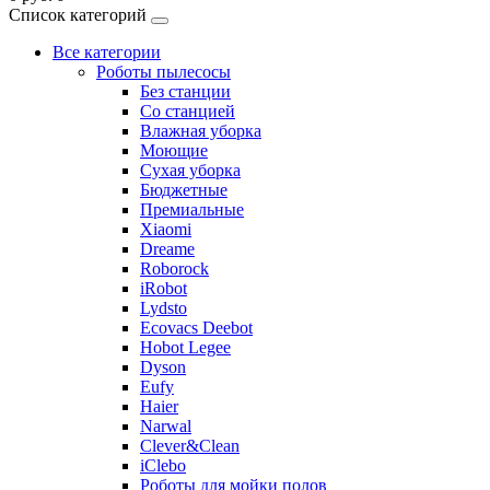
Список категорий
Все категории
Роботы пылесосы
Без станции
Со станцией
Влажная уборка
Моющие
Сухая уборка
Бюджетные
Премиальные
Xiaomi
Dreame
Roborock
iRobot
Lydsto
Ecovacs Deebot
Hobot Legee
Dyson
Eufy
Haier
Narwal
Clever&Clean
iClebo
Роботы для мойки полов