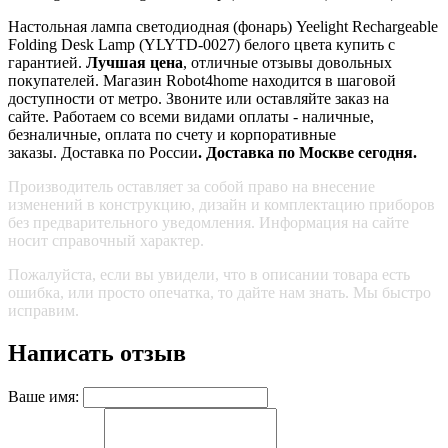
Настольная лампа светодиодная (фонарь) Yeelight Rechargeable
Folding Desk Lamp (YLYTD-0027) белого цвета купить с
гарантией.
Лучшая цена
, отличные отзывы довольных
покупателей. Магазин Robot4home находится в шаговой
доступности от метро. Звоните или оставляйте заказ на
сайте. Работаем со всеми видами оплаты - наличные,
безналичные, оплата по счету и корпоративные
заказы. Доставка по России
.
Доставка по Москве сегодня.
Производитель оставляет за собой право на внесение
изменений в конструкцию, дизайн и комплектацию приборов
без предварительного уведомления. Информация на сайте
носит справочный характер.
Пожалуйста, если вы увидели, что в описании товара есть
ошибка, или просто опечатка, то дайте нам знать. Мы быстро
исправим.
Написать отзыв
Ваше имя: