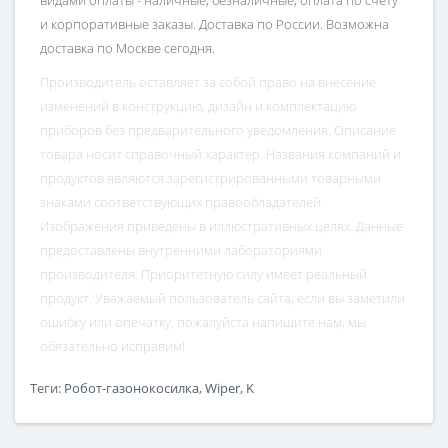
видами оплаты - наличные, безналичные, оплата по счету
и корпоративные заказы. Доставка по России. Возможна
доставка по Москве сегодня.
Производитель оставляет за собой право на внесение
изменений в конструкцию, дизайн и комплектацию
приборов без предварительного уведомления. Описание
товара носит справочный характер. Названия компаний и
продуктов являются зарегистрированными товарными
знаками соответствующих правообладателей.
Изображения приведены в иллюстративных целях. Данные
предоставлены внутренними лабораториями
производителя. Приоритетную силу имеет реальный
продукт. Уважаемый пользователь сайта, если вы заметили
ошибку или опечатку, пожалуйста напишите нам, мы
обязательно исправим!
Теги:
Робот-газонокосилка
,
Wiper
,
K