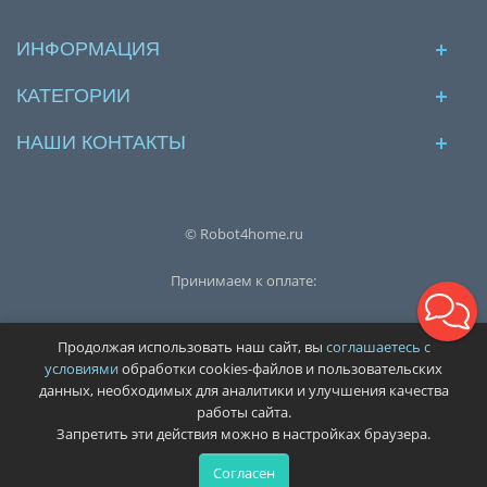
ИНФОРМАЦИЯ
КАТЕГОРИИ
НАШИ КОНТАКТЫ
© Robot4home.ru
Принимаем к оплате:
Продолжая использовать наш сайт, вы
соглашаетесь с
условиями
обработки cookies-файлов и пользовательских
Вся информация на сайте, включая описание товаров и их
данных, необходимых для аналитики и улучшения качества
стоимость, носит исключительно информационный характер и
работы сайта.
не является публичной офертой (ст. 437(2) ГК РФ).
Запретить эти действия можно в настройках браузера.
Характеристики и наличие товаров уточняйте у менеджеров.
Заказ товаров через сайт не создаёт обязательств до
Согласен
подтверждения менеджером.