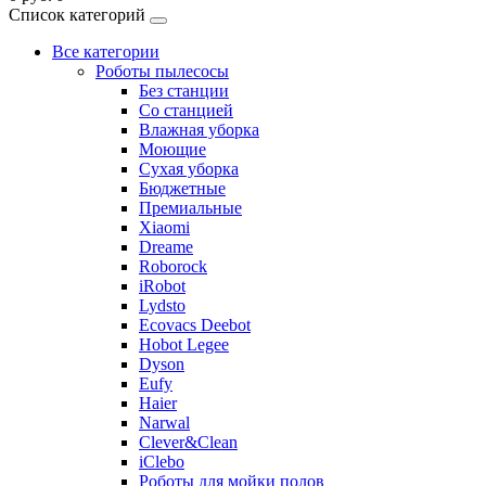
Список категорий
Все категории
Роботы пылесосы
Без станции
Со станцией
Влажная уборка
Моющие
Сухая уборка
Бюджетные
Премиальные
Xiaomi
Dreame
Roborock
iRobot
Lydsto
Ecovacs Deebot
Hobot Legee
Dyson
Eufy
Haier
Narwal
Clever&Clean
iClebo
Роботы для мойки полов