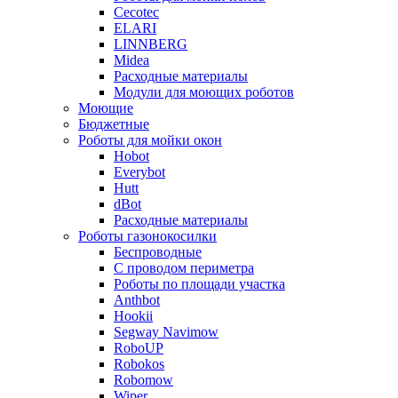
Cecotec
ELARI
LINNBERG
Midea
Расходные материалы
Модули для моющих роботов
Моющие
Бюджетные
Роботы для мойки окон
Hobot
Everybot
Hutt
dBot
Расходные материалы
Роботы газонокосилки
Беспроводные
С проводом периметра
Роботы по площади участка
Anthbot
Hookii
Segway Navimow
RoboUP
Robokos
Robomow
Wiper