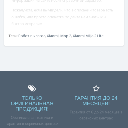
Информация на сайте носит справочный характер.
Пожалуйста, если вы увидели, что в описании товара есть
ошибка, или просто опечатка, то дайте нам знать. Мы
быстро исправим.
Теги:
Робот-пылесос
,
Xiaomi
,
Mop 2
,
Xiaomi Mijia 2 Lite
ТОЛЬКО
ГАРАНТИЯ ДО 24
ОРИГИНАЛЬНАЯ
МЕСЯЦЕВ!
ПРОДУКЦИЯ!
Гарантия от 6 до 24 месяцев в
Оригинальная техника и
сервисных центрах
гарантия в сервисных центрах