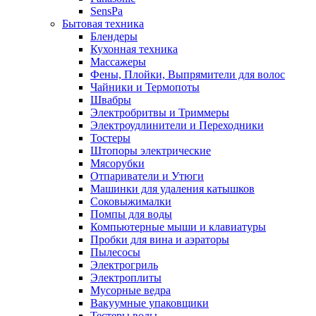
SensPa
Бытовая техника
Блендеры
Кухонная техника
Массажеры
Фены, Плойки, Выпрямители для волос
Чайники и Термопоты
Швабры
Электробритвы и Триммеры
Электроудлинители и Переходники
Тостеры
Штопоры электрические
Мясорубки
Отпариватели и Утюги
Машинки для удаления катышков
Соковыжималки
Помпы для воды
Компьютерные мыши и клавиатуры
Пробки для вина и аэраторы
Пылесосы
Электрогриль
Электроплиты
Мусорные ведра
Вакуумные упаковщики
Тестеры воды