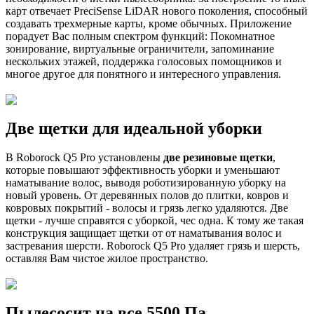
карт отвечает PreciSense LiDAR нового поколения, способный
создавать трехмерные карты, кроме обычных. Приложение
порадует Вас полным спектром функций: Покомнатное
зонирование, виртуальные ограничители, запоминание
нескольких этажей, поддержка голосовых помощников и
многое другое для понятного и интересного управления.
Две щетки
для идеальной уборки
В
Roborock Q5 Pro
установлены
две резиновые щетки
,
которые повышают эффективность уборки и уменьшают
наматывание волос, выводя роботизированную уборку на
новый уровень. От деревянных полов до плитки, ковров и
ковровых покрытий - волосы и грязь легко удаляются. Две
щетки - лучше справятся с уборкой, чес одна. К тому же такая
конструкция защищает щетки от от наматывания волос и
застревания шерсти.
Roborock Q5 Pro
удаляет грязь и шерсть,
оставляя Вам чистое жилое пространство.
Пылесосит на все 5500 Па