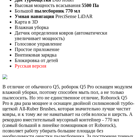
Высокая мощность всасывания
55
00 Па
Большой
пылесборник 770 мл
Умная навигация
PreciSense LiDAR
Карта в 3D
Влажная уборка
Датчик определения ковров (автоматически
увеличивает мощность)
Голосовое управление
Простое приложение
Внепиковая зарядка
Блокировка от детей
Русская версия
В отличие от обычного Q5, роборок Q5 Pro оснащен модулем
влажной уборки, поэтому способен мыть пол, а не только
пылесосить. Но это не единственное отличие, Roborock Q5
Pro в два раза мощнее и оснащен двойной силиконовой турбо-
щеткой All-Ruber Brushes, которая значительно лучше чистит
ковры, и к тому же не наматывает на себя волосы и шерсть. А
рекордно вместительный мусорный контейнер - 770 мл
(самый большой в линейке помощников от Roborock),
позволяет работу убирать большие площади без
необходимости очистки пылесборника. За построение точных