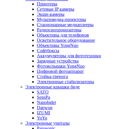
Принтеры
Сетевые IP камеры
Экшн-камеры
Мультимедиа-проекторы
Стационарные медиаплееры
Радиосинхронизаторы
Объективы для телефонов
Осветительное оборудование
Объективы YongNuo
Софтбоксы
Аккумуляторы для фототехники
Зарядные устройства
Фотовспышки YongNuo
Цифровой фотоаппарат
Стойка-тренога
Электронные стабилизаторы
Электронные крышки биде
SATO
SensPa
Nanobidet
Daewon
IZUMI
YoYo
Электронные унитазы
Panasonic