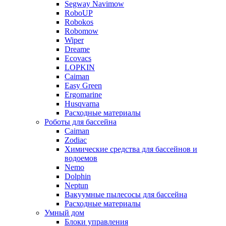
Segway Navimow
RoboUP
Robokos
Robomow
Wiper
Dreame
Ecovacs
LOPKIN
Caiman
Easy Green
Ergomarine
Husqvarna
Расходные материалы
Роботы для бассейна
Caiman
Zodiac
Химические средства для бассейнов и
водоемов
Nemo
Dolphin
Neptun
Вакуумные пылесосы для бассейна
Расходные материалы
Умный дом
Блоки управления