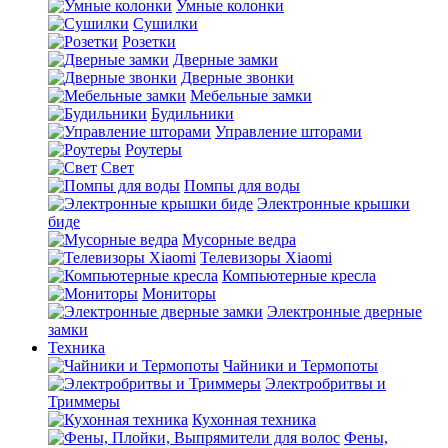
Умные колонки
Сушилки
Розетки
Дверные замки
Дверные звонки
Мебельные замки
Будильники
Управление шторами
Роутеры
Свет
Помпы для воды
Электронные крышки
биде
Мусорные ведра
Телевизоры Xiaomi
Компьютерные кресла
Мониторы
Электронные дверные
замки
Техника
Чайники и Термопоты
Электробритвы и
Триммеры
Кухонная техника
Фены,