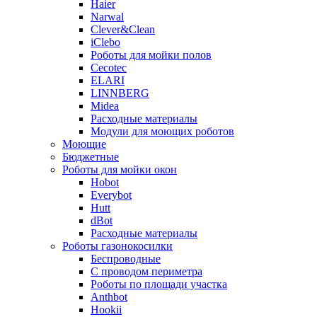
Haier
Narwal
Clever&Clean
iClebo
Роботы для мойки полов
Cecotec
ELARI
LINNBERG
Midea
Расходные материалы
Модули для моющих роботов
Моющие
Бюджетные
Роботы для мойки окон
Hobot
Everybot
Hutt
dBot
Расходные материалы
Роботы газонокосилки
Беспроводные
С проводом периметра
Роботы по площади участка
Anthbot
Hookii