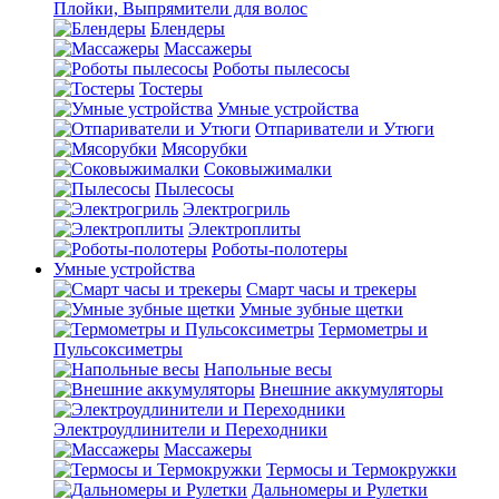
Плойки, Выпрямители для волос
Блендеры
Массажеры
Роботы пылесосы
Тостеры
Умные устройства
Отпариватели и Утюги
Мясорубки
Соковыжималки
Пылесосы
Электрогриль
Электроплиты
Роботы-полотеры
Умные устройства
Смарт часы и трекеры
Умные зубные щетки
Термометры и
Пульсоксиметры
Напольные весы
Внешние аккумуляторы
Электроудлинители и Переходники
Массажеры
Термосы и Термокружки
Дальномеры и Рулетки