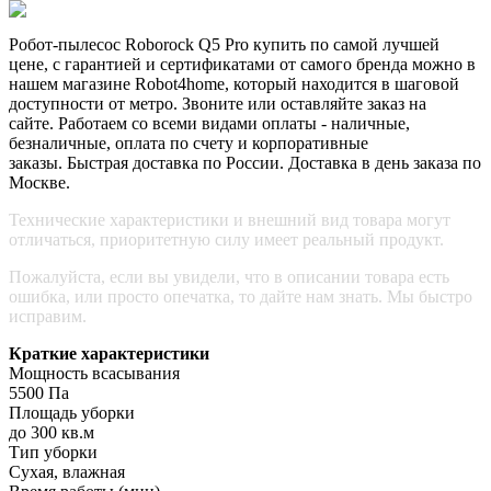
Робот-пылесос Roborock Q5
Pro
купить по самой лучшей
цене, с гарантией и сертификатами от самого бренда можно в
нашем магазине Robot4home, который находится в шаговой
доступности от метро. Звоните или оставляйте заказ на
сайте. Работаем со всеми видами оплаты - наличные,
безналичные, оплата по счету и корпоративные
заказы. Быстрая доставка по России. Доставка в день заказа по
Москве.
Технические характеристики и внешний вид товара могут
отличаться, приоритетную силу имеет реальный продукт.
Пожалуйста, если вы увидели, что в описании товара есть
ошибка, или просто опечатка, то дайте нам знать. Мы быстро
исправим.
Краткие характеристики
Мощность всасывания
5500 Па
Площадь уборки
до 300 кв.м
Тип уборки
Сухая, влажная