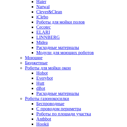
Haier
Narwal
Clever&Clean
iClebo
Роботы для мойки полов
Cecotec
ELARI
LINNBERG
Midea
Расходные материалы
Модули для моющих роботов
Моющие
Бюджетные
Роботы для мойки окон
Hobot
Everybot
Hutt
dBot
Расходные материалы
Роботы газонокосилки
Беспроводные
С проводом периметра
Роботы по площади участка
Anthbot
Hookii