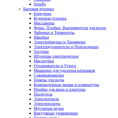
SensPa
Бытовая техника
Блендеры
Кухонная техника
Массажеры
Фены, Плойки, Выпрямители для волос
Чайники и Термопоты
Швабры
Электробритвы и Триммеры
Электроудлинители и Переходники
Тостеры
Штопоры электрические
Мясорубки
Отпариватели и Утюги
Машинки для удаления катышков
Соковыжималки
Помпы для воды
Компьютерные мыши и клавиатуры
Пробки для вина и аэраторы
Пылесосы
Электрогриль
Электроплиты
Мусорные ведра
Вакуумные упаковщики
Тестеры воды