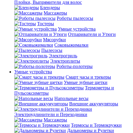
Плойки, Выпрямители для волос
Блендеры
Массажеры
Роботы пылесосы
Тостеры
Умные устройства
Отпариватели и Утюги
Мясорубки
Соковыжималки
Пылесосы
Электрогриль
Электроплиты
Роботы-полотеры
Умные устройства
Смарт часы и трекеры
Умные зубные щетки
Термометры и
Пульсоксиметры
Напольные весы
Внешние аккумуляторы
Электроудлинители и Переходники
Массажеры
Термосы и Термокружки
Дальномеры и Рулетки