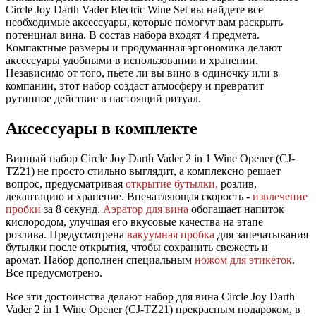
Circle Joy Darth Vader Electric Wine Set вы найдете все
необходимые аксессуары, которые помогут вам раскрыть
потенциал вина. В состав набора входят 4 предмета.
Компактные размеры и продуманная эргономика делают
аксессуары удобными в использовании и хранении.
Независимо от того, пьете ли вы вино в одиночку или в
компании, этот набор создаст атмосферу и превратит
рутинное действие в настоящий ритуал.
Аксессуары в комплекте
Винный набор Circle Joy Darth Vader 2 in 1 Wine Opener (CJ-
TZ21) не просто стильно выглядит, а комплексно решает
вопрос, предусматривая
открытие бутылки,
розлив,
декантацию и хранение. Впечатляющая скорость -
извлечение
пробки
за 8 секунд.
Аэратор для вина
обогащает напиток
кислородом, улучшая его вкусовые качества на этапе
розлива. Предусмотрена
вакуумная пробка
для запечатывания
бутылки после открытия, чтобы сохранить свежесть и
аромат. Набор дополнен специальным
ножом для этикеток
.
Все предусмотрено.
Все эти достоинства делают набор для вина Circle Joy Darth
Vader 2 in 1 Wine Opener (CJ-TZ21) прекрасным подароком, в