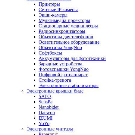
Принтеры
Сетевые IP камеры
Экшн-камеры
Мультимедиа-проекторы
Стационарные медиаплееры
Радиосинхронизаторы
Объективы для телефонов
Осветительное оборудование
Объективы YongNuo
Софтбоксы
Аккумуляторы для фототехники
Зарядные устройства
Фотовспышки YongNuo
Цифровой фотоаппарат
Стойка-тренога
Электронные стабилизаторы
Электронные крышки биде
SATO
SensPa
Nanobidet
Daewon
IZUMI
YoYo
Электронные унитазы
Panasonic