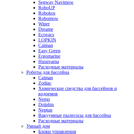
Segway Navimow
RoboUP
Robokos
Robomow
Wiper
Dreame
Ecovacs
LOPKIN
Caiman
Easy Green
Ergomarine
Husqvarna
Расходные материалы
Роботы для бассейна
Caiman
Zodiac
Химические средства для бассейнов и
водоемов
Nemo
Dolphin
Neptun
Вакуумные пылесосы для бассейна
Расходные материалы
Умный дом
Блоки управления