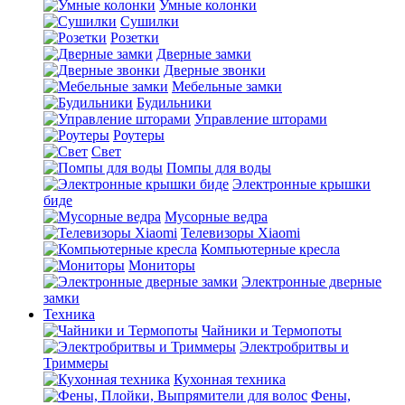
Умные колонки
Сушилки
Розетки
Дверные замки
Дверные звонки
Мебельные замки
Будильники
Управление шторами
Роутеры
Свет
Помпы для воды
Электронные крышки
биде
Мусорные ведра
Телевизоры Xiaomi
Компьютерные кресла
Мониторы
Электронные дверные
замки
Техника
Чайники и Термопоты
Электробритвы и
Триммеры
Кухонная техника
Фены,