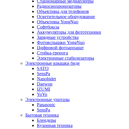
Стационарные медиаплееры
Радиосинхронизаторы
Объективы для телефонов
Осветительное оборудование
Объективы YongNuo
Софтбоксы
Аккумуляторы для фототехники
Зарядные устройства
Фотовспышки YongNuo
Цифровой фотоаппарат
Стойка-тренога
Электронные стабилизаторы
Электронные крышки биде
SATO
SensPa
Nanobidet
Daewon
IZUMI
YoYo
Электронные унитазы
Panasonic
SensPa
Бытовая техника
Блендеры
Кухонная техника