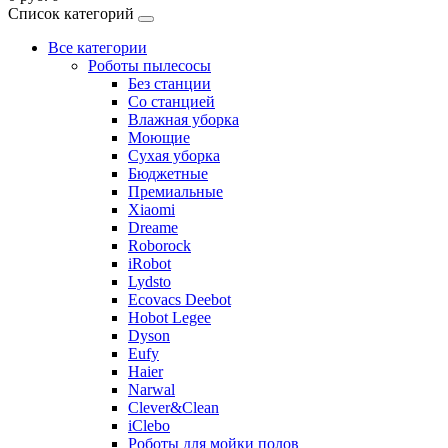
Список категорий
Все категории
Роботы пылесосы
Без станции
Со станцией
Влажная уборка
Моющие
Сухая уборка
Бюджетные
Премиальные
Xiaomi
Dreame
Roborock
iRobot
Lydsto
Ecovacs Deebot
Hobot Legee
Dyson
Eufy
Haier
Narwal
Clever&Clean
iClebo
Роботы для мойки полов