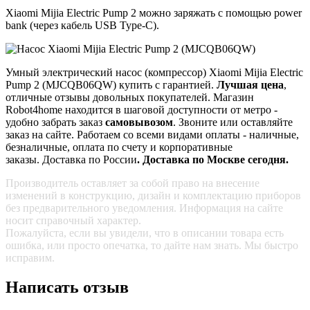
Xiaomi Mijia Electric Pump 2 можно заряжать с помощью power
bank (через кабель USB Type-C).
Умный электрический насос (компрессор) Xiaomi Mijia Electric
Pump 2 (MJCQB06QW) купить с гарантией.
Лучшая цена
,
отличные отзывы довольных покупателей. Магазин
Robot4home находится в шаговой доступности от метро -
удобно забрать заказ
самовывозом
. Звоните или оставляйте
заказ на сайте. Работаем со всеми видами оплаты - наличные,
безналичные, оплата по счету и корпоративные
заказы. Доставка по России
.
Доставка по Москве сегодня.
Производитель оставляет за собой право на внесение
изменений в конструкцию, дизайн и комплектацию приборов
без предварительного уведомления. Информация на сайте
носит справочный характер.
Пожалуйста, если вы увидели, что в описании товара есть
ошибка, или просто опечатка, то дайте нам знать. Мы быстро
исправим.
Написать отзыв