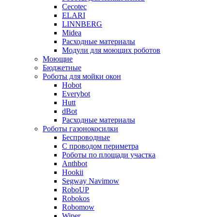
Cecotec
ELARI
LINNBERG
Midea
Расходные материалы
Модули для моющих роботов
Моющие
Бюджетные
Роботы для мойки окон
Hobot
Everybot
Hutt
dBot
Расходные материалы
Роботы газонокосилки
Беспроводные
С проводом периметра
Роботы по площади участка
Anthbot
Hookii
Segway Navimow
RoboUP
Robokos
Robomow
Wiper