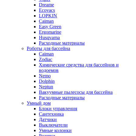
Dreame
Ecovacs
LOPKIN
Caiman
Easy Green
Ergomarine
Husqvarna
Расходные материалы
Роботы для бассейна
Caiman
Zodiac
Химические средства для бассейнов и
водоемов
Nemo
Dolphin
Neptun
Вакуумные пылесосы для бассейна
Расходные материалы
Умный дом
Блоки управления
Сантехника
Датчики
Выключатели
Умные колонки
Розетки