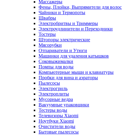
Массажеры
Фены, Плойки, Выпрямители для волос
Чайники и Термопоты
Швабры
Электробритвы и Триммеры
Электроудлинители и Переходники
Тостеры
Штопоры электрические
Мясорубки
Отпариватели и Утюги
Машинки для удаления катышков
Соковыжималки
Помпы для воды
Компьютерные мыши и клавиатуры
Пробки для вина и аэраторы
Пылесосы
Электрогриль
Электроплиты
Мусорные ведра
Вакуумные упаковщики
Тестеры воды
Телевизоры Xiaomi
Ноутбуки Xiaomi
Очистители воды
Бытовые пылесосы