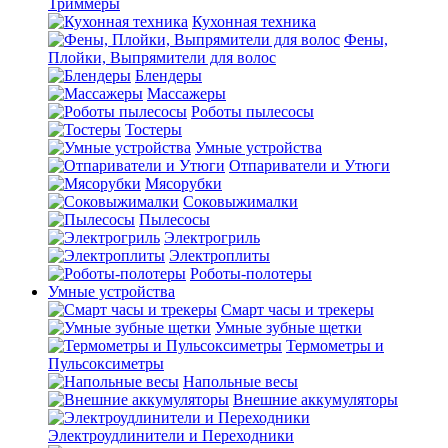
Триммеры
Кухонная техника
Фены,
Плойки, Выпрямители для волос
Блендеры
Массажеры
Роботы пылесосы
Тостеры
Умные устройства
Отпариватели и Утюги
Мясорубки
Соковыжималки
Пылесосы
Электрогриль
Электроплиты
Роботы-полотеры
Умные устройства
Смарт часы и трекеры
Умные зубные щетки
Термометры и
Пульсоксиметры
Напольные весы
Внешние аккумуляторы
Электроудлинители и Переходники