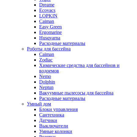
Dreame
Ecovacs
LOPKIN
Caiman
Easy Green
Ergomarine
Husqvarna
Расходные материалы
Роботы для бассейна
Caiman
Zodiac
Химические средства для бассейнов и
водоемов
Nemo
Dolphin
Neptun
Вакуумные пылесосы для бассейна
Расходные материалы
Умный дом
Блоки управления
Сантехника
Датчики
Выключатели
Умные колонки
Розетки