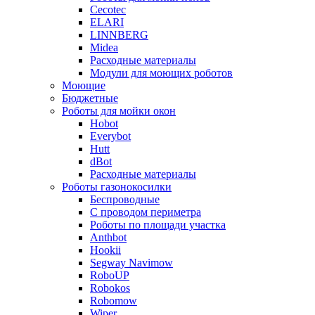
Cecotec
ELARI
LINNBERG
Midea
Расходные материалы
Модули для моющих роботов
Моющие
Бюджетные
Роботы для мойки окон
Hobot
Everybot
Hutt
dBot
Расходные материалы
Роботы газонокосилки
Беспроводные
С проводом периметра
Роботы по площади участка
Anthbot
Hookii
Segway Navimow
RoboUP
Robokos
Robomow
Wiper