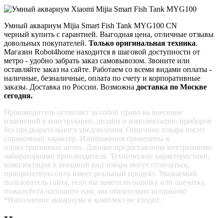
Умный аквариум Mijia Smart Fish Tank MYG100 CN
черный купить с гарантией. Выгодная цена, отличные отзывы
довольных покупателей.
Только оригинальная техника
.
Магазин Robot4home находится в шаговой доступности от
метро - удобно забрать заказ самовывозом. Звоните или
оставляйте заказ на сайте. Работаем со всеми видами оплаты -
наличные, безналичные, оплата по счету и корпоративные
заказы. Доставка по России. Возможна
доставка по Москве
сегодня.
Производитель оставляет за собой право на внесение
изменений в конструкцию, дизайн и комплектацию приборов
без предварительного уведомления. Описание товара носит
справочный характер. Изображения приведены в
иллюстративных целях. Данные предоставлены внутренними
лабораториями производителя. Технические характеристики,
комплектация и внешний вид товара могут отличаться,
приоритетную силу имеет реальный продукт. Уважаемый
пользователь сайта, если вы заметили ошибку или опечатку,
пожалуйста напишите нам, мы обязательно исправим!
*Наполнение аквариума в комплект не входит.