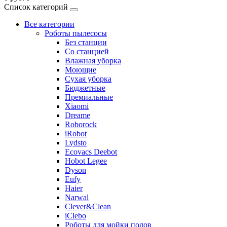
Список категорий
Все категории
Роботы пылесосы
Без станции
Со станцией
Влажная уборка
Моющие
Сухая уборка
Бюджетные
Премиальные
Xiaomi
Dreame
Roborock
iRobot
Lydsto
Ecovacs Deebot
Hobot Legee
Dyson
Eufy
Haier
Narwal
Clever&Clean
iClebo
Роботы для мойки полов