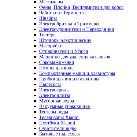
Массажеры
Фены, Плойки, Выпрямители для волос
Чайники и Термопоты
Швабры
Электробритвы и Триммеры
Электроудлинители и Переходники
Тостеры
Штопоры электрические
Мясорубки
Отпариватели и Утюги
Машинки для удаления катышков
Соковыжималки
Помпы для воды
Компьютерные мыши и клавиатуры
Пробки для вина и аэраторы
Пылесосы
Электрогриль
Электроплиты
Мусорные ведра
Вакуумные упаковщики
Тестеры воды
Телевизоры Xiaomi
Ноутбуки Xiaomi
Очистители воды
Бытовые пылесосы