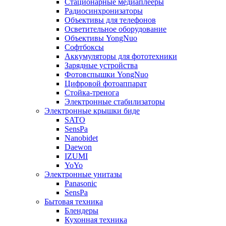
Стационарные медиаплееры
Радиосинхронизаторы
Объективы для телефонов
Осветительное оборудование
Объективы YongNuo
Софтбоксы
Аккумуляторы для фототехники
Зарядные устройства
Фотовспышки YongNuo
Цифровой фотоаппарат
Стойка-тренога
Электронные стабилизаторы
Электронные крышки биде
SATO
SensPa
Nanobidet
Daewon
IZUMI
YoYo
Электронные унитазы
Panasonic
SensPa
Бытовая техника
Блендеры
Кухонная техника