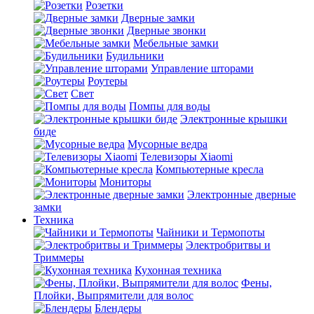
Розетки
Дверные замки
Дверные звонки
Мебельные замки
Будильники
Управление шторами
Роутеры
Свет
Помпы для воды
Электронные крышки
биде
Мусорные ведра
Телевизоры Xiaomi
Компьютерные кресла
Мониторы
Электронные дверные
замки
Техника
Чайники и Термопоты
Электробритвы и
Триммеры
Кухонная техника
Фены,
Плойки, Выпрямители для волос
Блендеры