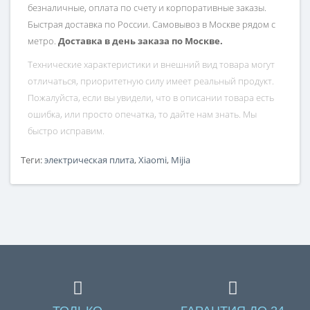
безналичные, оплата по счету и корпоративные заказы.
Быстрая доставка по России. Самовывоз в Москве рядом с
метро.
Доставка в день заказа по Москве.
Технические характеристики и внешний вид товара могут
отличаться, приоритетную силу имеет реальный продукт.
Пожалуйста, если вы увидели, что в описании товара есть
ошибка, или просто опечатка, то дайте нам знать. Мы
быстро исправим.
Теги:
электрическая плита
,
Xiaomi
,
Mijia