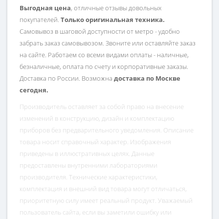
Выгодная цена
, отличные отзывы довольных
покупателей.
Только оригинальная техника.
Самовывоз в шаговой доступности от метро - удобно
забрать заказ самовывозом. Звоните или оставляйте заказ
на сайте. Работаем со всеми видами оплаты - наличные,
безналичные, оплата по счету и корпоративные заказы.
Доставка по России. Возможна
доставка по Москве
сегодня.
Производитель оставляет за собой право на внесение
изменений в конструкцию, дизайн и комплектацию
приборов без предварительного уведомления. Описание
товара носит справочный характер. Изображения
приведены в иллюстративных целях. Данные
предоставлены внутренними лабораториями
производителя. Технические характеристики,
комплектация и внешний вид товара могут отличаться,
приоритетную силу имеет реальный продукт. Уважаемый
пользователь сайта, если вы заметили ошибку или