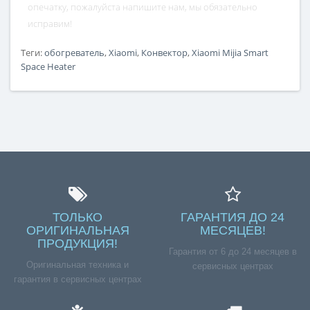
опечатку, пожалуйста напишите нам, мы обязательно
исправим!
Теги:
обогреватель
,
Xiaomi
,
Конвектор
,
Xiaomi Mijia Smart
Space Heater
ТОЛЬКО
ГАРАНТИЯ ДО 24
ОРИГИНАЛЬНАЯ
МЕСЯЦЕВ!
ПРОДУКЦИЯ!
Гарантия от 6 до 24 месяцев в
Оригинальная техника и
сервисных центрах
гарантия в сервисных центрах