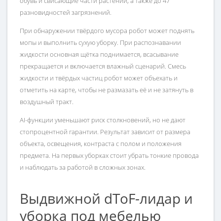
обувь и свисающие части растений, а также до 47
разновидностей загрязнений.
При обнаружении твёрдого мусора робот может поднять
мопы и выполнить сухую уборку. При распознавании
жидкости основная щётка поднимается, всасывание
прекращается и включается влажный сценарий. Смесь
жидкости и твёрдых частиц робот может объехать и
отметить на карте, чтобы не размазать её и не затянуть в
воздушный тракт.
AI-функции уменьшают риск столкновений, но не дают
стопроцентной гарантии. Результат зависит от размера
объекта, освещения, контраста с полом и положения
предмета. На первых уборках стоит убрать тонкие провода
и наблюдать за работой в сложных зонах.
Выдвижной dToF-лидар и
уборка под мебелью