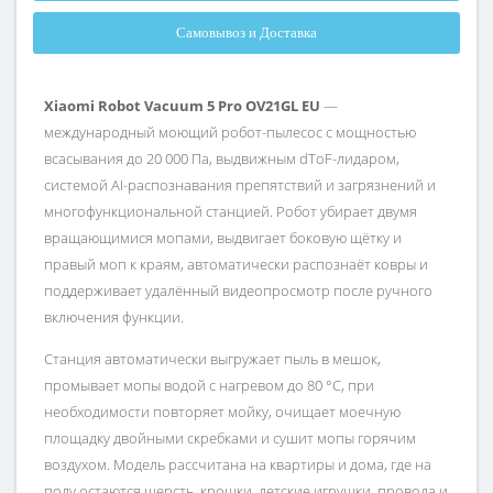
Самовывоз и Доставка
Xiaomi Robot Vacuum 5 Pro OV21GL EU
—
международный моющий робот-пылесос с мощностью
всасывания до 20 000 Па, выдвижным dToF-лидаром,
системой AI-распознавания препятствий и загрязнений и
многофункциональной станцией. Робот убирает двумя
вращающимися мопами, выдвигает боковую щётку и
правый моп к краям, автоматически распознаёт ковры и
поддерживает удалённый видеопросмотр после ручного
включения функции.
Станция автоматически выгружает пыль в мешок,
промывает мопы водой с нагревом до 80 °C, при
необходимости повторяет мойку, очищает моечную
площадку двойными скребками и сушит мопы горячим
воздухом. Модель рассчитана на квартиры и дома, где на
полу остаются шерсть, крошки, детские игрушки, провода и