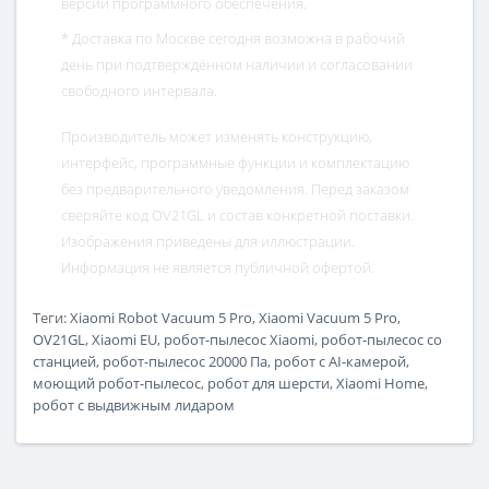
версии программного обеспечения.
* Доставка по Москве сегодня возможна в рабочий
день при подтверждённом наличии и согласовании
свободного интервала.
Производитель может изменять конструкцию,
интерфейс, программные функции и комплектацию
без предварительного уведомления. Перед заказом
сверяйте код OV21GL и состав конкретной поставки.
Изображения приведены для иллюстрации.
Информация не является публичной офертой.
Теги:
Xiaomi Robot Vacuum 5 Pro
,
Xiaomi Vacuum 5 Pro
,
OV21GL
,
Xiaomi EU
,
робот-пылесос Xiaomi
,
робот-пылесос со
станцией
,
робот-пылесос 20000 Па
,
робот с AI-камерой
,
моющий робот-пылесос
,
робот для шерсти
,
Xiaomi Home
,
робот с выдвижным лидаром